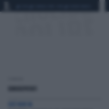
CEUTA
SCANDALO CONTE-COVID
SIGFRIDO RANUCCI
5 risultati per:
EURODEPUTATI
COSÌ NON VA