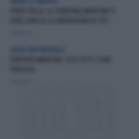
VERSO LE EUROPEE
FORZA ITALIA, GLI EUROPARLAMENTARI SI
RIBELLANO ALLA CANDIDATURA DI TOTI
31 gennaio 2014
CASTA CONTINENTALE
EUROPARLAMENTARI, ECCO TUTTI I LORO
PRIVILEGI
25 maggio 2014