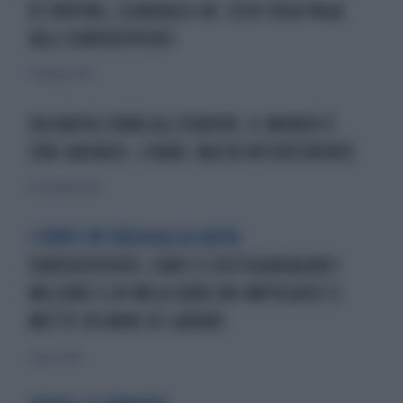
XI JINPING, SCANDALO-UE: ECCO COSA PAGA
AGLI EURODEPUTATI
15 febbraio 2023
DA NAPOLITANO ALL'EUROPA, IL MONDO È
CON SAKINEH. L'IRAN: BASTA INTERFERENZE
12 settembre 2010
I CONTI IN TASCA ALLA CASTA
EURODEPUTATO, CARO CI COSTIGUADAGNA 1
MILIONE E 69 MILA EURO:UN IMPIEGATO CI
METTE 45 ANNI DI LAVORO
4 agosto 2013