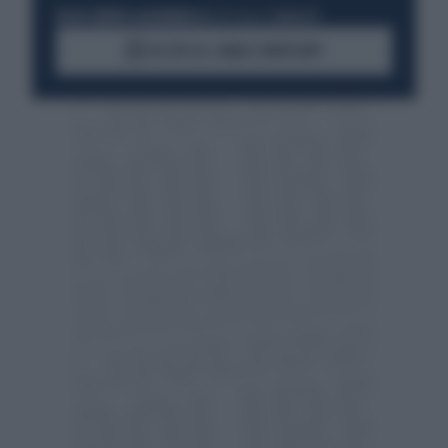
RESTA SEMPRE AGGIORNATO
UNISCITI ALLA COMMUNITY
ACCEDI AL CANALE WHATSAPP