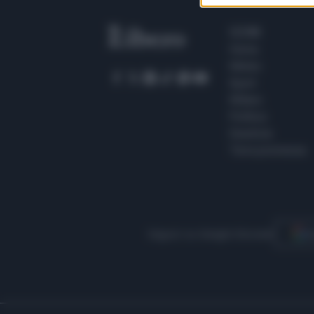
SEZIONI
Home
Meteo
Sport
Milano
Politica
Giustizia
Terra promessa
Seguici su Google Discover
S