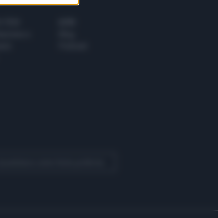
 E TECH
ALTRO
tazione e
Blog
ere
Podcast
 Quotidiano come fonte preferita