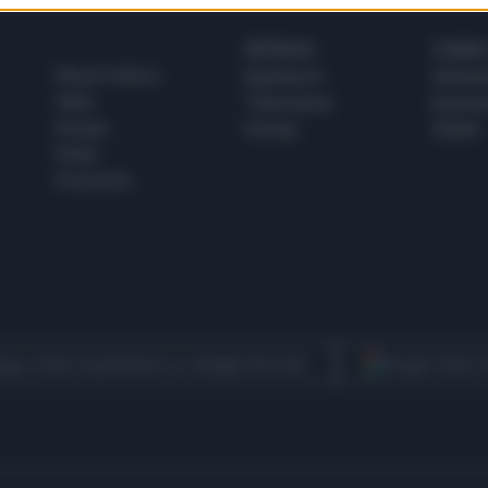
SPETTACOLI
SCIENZA
Rissa Politica
Spettacoli
Alimen
Italia
Televisione
beness
Europa
Gossip
Salute
Esteri
Economia
egui Libero Quotidiano su Google Discover
Scegli Libero