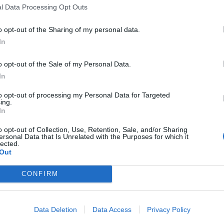
BEFFA DELLA FIREM
MODENA,
VITA IN FABBRICA
LA REPUBBLIC
l Data Processing Opt Outs
ENDA SI SPOSTA IN POLONIA
POPOLARE DELLE PARRUCCHE
o opt-out of the Sharing of my personal data.
'INSAPUTA DEI DIPENDENTI
MADE IN CHINA
In
o opt-out of the Sale of my Personal Data.
ESTIMENTO IN ROMAGNA
LA GRANDE CRISI
MIVAR, CHIUD
In
ARETTE, PHILIP MORRIS APRE
LA STORICA FABBRICA DI TV. VIC
BILIMENTO DA 500 MILIONI
"REGALO IL MIO STABILIMENTO"
to opt-out of processing my Personal Data for Targeted
ing.
In
o opt-out of Collection, Use, Retention, Sale, and/or Sharing
1
2
ersonal Data that Is Unrelated with the Purposes for which it
lected.
Out
 SUPER VANTAGGI
CONFIRM
S
e le edizioni locali, ricevere a casa il giornale cartaceo
Data Deletion
Data Access
Privacy Policy