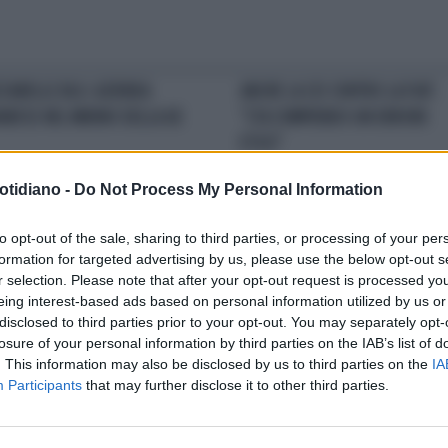
ZARELLE BLU: AZIENDA
ANCHE LA CEI CONTRO LA FIAT:
ARESE NEL MIRINO DELLA UE
"STA COMPIENDO UN ERRORE
ETICO"
otidiano -
Do Not Process My Personal Information
to opt-out of the sale, sharing to third parties, or processing of your per
I CAMUSSO ALLA FORNERO:
TERRIBILE INCIDENTE
SCOPPIAT
formation for targeted advertising by us, please use the below opt-out s
N ANDARE IN FABBRICA"
UNA FABBRICA IN CINA: PIÙ DI 6
r selection. Please note that after your opt-out request is processed y
MORTI E OLTRE 100 I FERITI
eing interest-based ads based on personal information utilized by us or
disclosed to third parties prior to your opt-out. You may separately opt-
losure of your personal information by third parties on the IAB’s list of
. This information may also be disclosed by us to third parties on the
IA
Participants
that may further disclose it to other third parties.
LA COMMUNITY