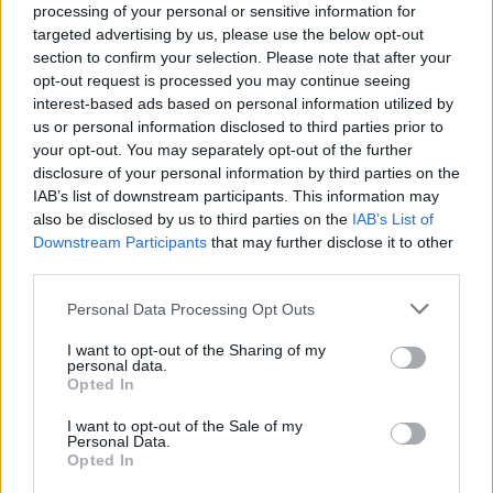
processing of your personal or sensitive information for
targeted advertising by us, please use the below opt-out
section to confirm your selection. Please note that after your
opt-out request is processed you may continue seeing
interest-based ads based on personal information utilized by
us or personal information disclosed to third parties prior to
your opt-out. You may separately opt-out of the further
Seguici su Google Discover
disclosure of your personal information by third parties on the
IAB’s list of downstream participants. This information may
Segui Libero Quotidiano su Google Discover
also be disclosed by us to third parties on the
IAB’s List of
Scegli Libero Quotidiano come fonte preferita
Downstream Participants
that may further disclose it to other
third parties.
SEZIONI
Personal Data Processing Opt Outs
I want to opt-out of the Sharing of my
SPETTACOLI
personal data.
Opted In
SCIENZA E TECH
I want to opt-out of the Sale of my
Personal Data.
Opted In
ALTRO