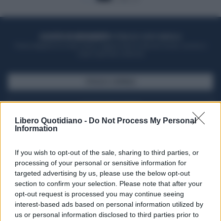
ACQUISTA UN ABBONAMENTO
OTTIENI DEI SUPER VANTAGGI
Potrai sfogliare la rivista online, leggere tutte le edizioni locali, ricevere a
casa il giornale cartaceo
SFOGLIA IL GIORNALE
ACQUISTA ABBONAMENTO
Libero Quotidiano -
Do Not Process My Personal
Information
If you wish to opt-out of the sale, sharing to third parties, or
processing of your personal or sensitive information for
targeted advertising by us, please use the below opt-out
section to confirm your selection. Please note that after your
opt-out request is processed you may continue seeing
interest-based ads based on personal information utilized by
us or personal information disclosed to third parties prior to