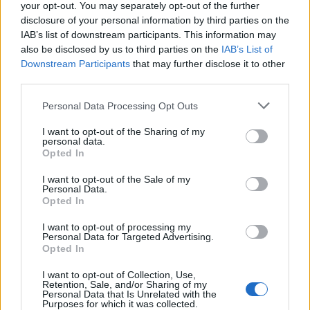
your opt-out. You may separately opt-out of the further
Seguici su Google Discover
disclosure of your personal information by third parties on the
IAB’s list of downstream participants. This information may
Segui Libero Quotidiano su Google Discover
also be disclosed by us to third parties on the
IAB’s List of
Scegli Libero Quotidiano come fonte preferita
Downstream Participants
that may further disclose it to other
third parties.
SEZIONI
Personal Data Processing Opt Outs
I want to opt-out of the Sharing of my
SPETTACOLI
personal data.
Opted In
SCIENZA E TECH
I want to opt-out of the Sale of my
Personal Data.
Opted In
ALTRO
I want to opt-out of processing my
Personal Data for Targeted Advertising.
Opted In
I want to opt-out of Collection, Use,
Retention, Sale, and/or Sharing of my
Personal Data that Is Unrelated with the
Purposes for which it was collected.
Libero Shopping
Contatti
Pubblicità
Cookie policy
Privacy policy