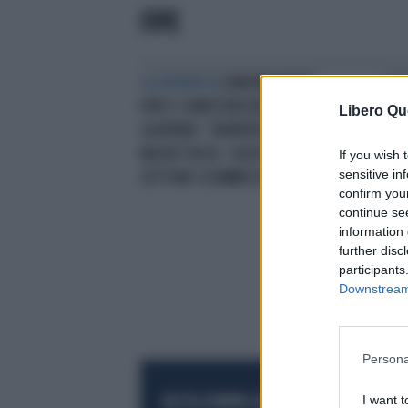
FIPE
LA DENUNCIA
CONFINDUSTRIA,
I P
FIPE E CONFESERCENTI CONTRO IL
DIS
Libero Qu
GOVERNO: "RIAPERTURA? NO,
MAN
NUOVE TASSE. COLPO DI GRAZIA AL
If you wish 
sensitive in
SETTORE SCOMMESSE"
confirm you
continue se
information 
further disc
participants
Downstream 
Persona
I want t
RESTA SEMPRE AGGIORNATO
UNISCITI AL