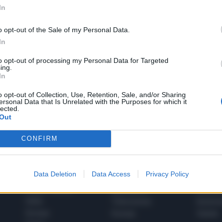
In
o opt-out of the Sale of my Personal Data.
In
to opt-out of processing my Personal Data for Targeted
1
ing.
In
o opt-out of Collection, Use, Retention, Sale, and/or Sharing
ersonal Data that Is Unrelated with the Purposes for which it
 SUPER VANTAGGI
lected.
S
e le edizioni locali, ricevere a casa il giornale cartaceo
Out
CONFIRM
Data Deletion
Data Access
Privacy Policy
SPETTACOLI
SCIENZA
Rissa Politica
Spettacoli
Alimen
Italia
Televisione
beness
Europa
Gossip
Salute