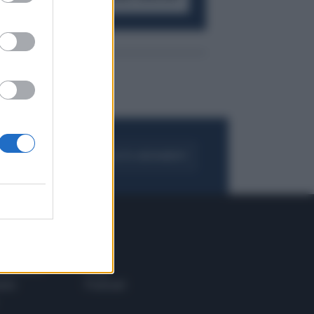
FOGLIA IL GIORNALE
ACQUISTA ABBONAMENTO
 E TECH
ALTRO
tazione e
Blog
ere
Podcast