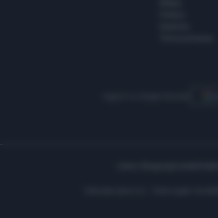
Milano
Politica
Giustizia
Terra promessa
Seguici su Google Discover
S
Libero Shopping
Contatti
Pubbl
Editoriale Libero S.r.l. - Sede Legale: Via d