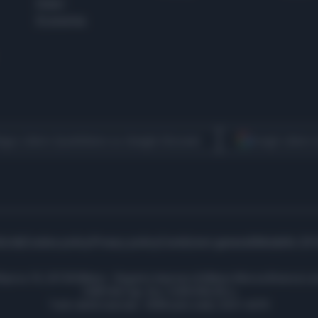
Esteri
Economia
egui Libero Quotidiano su Google Discover
Scegli Libero
icità
Cookie policy
Privacy policy
Condizioni generali
Modello 231
ell’Aprica 18, 20158 Milano - Registro Imprese di Milano Monza Brianza Lod
1690166 Cap. Soc. € 400.000,00 i.v.
Tutti i diritti riservati - ISSN (sito web): 2531-6370