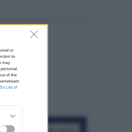
sonal or
ection to
ou may
 personal
out of the
 downstream
B’s List of
ACCEDI AL CANALE WHATSAPP