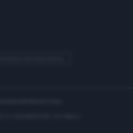
 Quotidiano come fonte preferita
Assistenza
Preferenze Privacy
i: C.F. e P.IVA 06823221004 - R.E.A. Milano n.