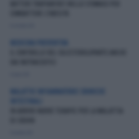
BATTERI TRAPIANTATI NELLO STOMACO PER
COMBATTERE L'OBESITÀ
14 settembre 2014
MEDICINA PREVENTIVA
IL CONTROLLO DEL COLESTEROLOPARTE ANCHE
DAI NUTRACEUTICI
17 giugno 2018
MALATTIE INFIAMMATORIE CRONICHE
INTESTINALI
IN ARRIVO NUOVE TERAPIE PER LA MALATTIA
DI CROHN
11 novembre 2018