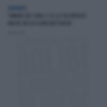
SCOPERTE
TUMORE DEL SENO: E SE LA 'COLPA'FOSSE
ANCHE DELLA FLORA BATTERICA?
20 gennaio 2019