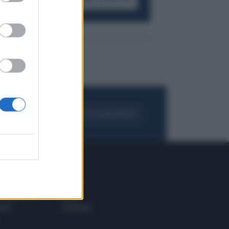
FOGLIA IL GIORNALE
ACQUISTA ABBONAMENTO
 E TECH
ALTRO
tazione e
Blog
ere
Podcast