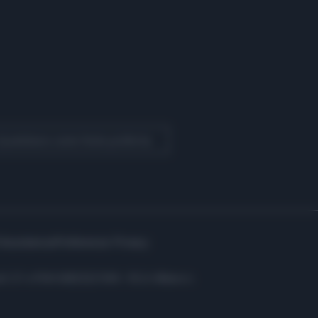
 Quotidiano come fonte preferita
Assistenza
Preferenze Privacy
i: C.F. e P.IVA 06823221004 - R.E.A. Milano n.