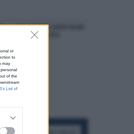
E
IMU, SALVANO LE BANCHE PAGANO
I VECCHI DELL'OSPIZIO
sonal or
ection to
ou may
 personal
out of the
 downstream
B’s List of
ACCEDI AL CANALE WHATSAPP