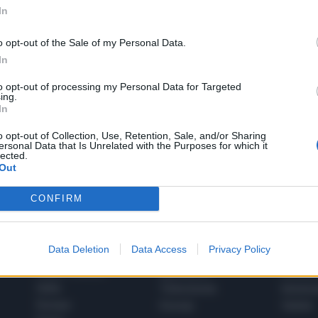
In
o opt-out of the Sale of my Personal Data.
In
to opt-out of processing my Personal Data for Targeted
1
ing.
In
o opt-out of Collection, Use, Retention, Sale, and/or Sharing
ersonal Data that Is Unrelated with the Purposes for which it
 SUPER VANTAGGI
lected.
S
e le edizioni locali, ricevere a casa il giornale cartaceo
Out
CONFIRM
Data Deletion
Data Access
Privacy Policy
SPETTACOLI
SCIENZA
Rissa Politica
Spettacoli
Alimen
Italia
Televisione
beness
Europa
Gossip
Salute