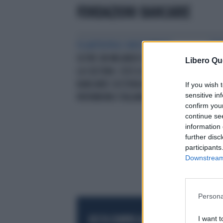
FONDAZIONI BANCARIE
FILANTROPIA E INVESTIMENTI
FIN
OLTRE UN MILIARDO DI EURO PER
SUL
Libero Qu
LA CULTURA: COSÌ LE FONDAZIONI
BANCARIE SOSTENGONO IL
If you wish 
sensitive in
PATRIMONIO ITALIANO
confirm you
continue se
information 
further disc
participants
Downstream 
Persona
I want t
RESTA SEMPRE AGGIORNATO
UNISCITI AL