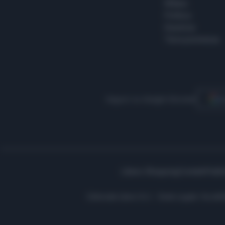
Milano
Politica
Giustizia
Terra promessa
Seguici su Google Discover
S
Libero Shopping
Contatti
Pubbl
Editoriale Libero S.r.l. - Sede Legale: Via d