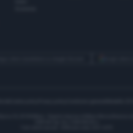
Esteri
Economia
egui Libero Quotidiano su Google Discover
Scegli Libero
icità
Cookie policy
Privacy policy
Condizioni generali
Modello 231
ell’Aprica 18, 20158 Milano - Registro Imprese di Milano Monza Brianza Lod
1690166 Cap. Soc. € 400.000,00 i.v.
Tutti i diritti riservati - ISSN (sito web): 2531-6370