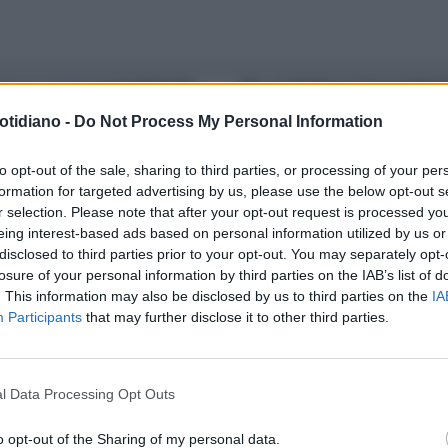
ANZA E POTERE
ALTA TENSIONE
IMU, GOVERNO SALVA LE BANCH
LE FONDAZIONI BANCARIE
COLPITI I NONNI ALL'OSPIZIO
otidiano -
Do Not Process My Personal Information
to opt-out of the sale, sharing to third parties, or processing of your per
formation for targeted advertising by us, please use the below opt-out s
r selection. Please note that after your opt-out request is processed y
eing interest-based ads based on personal information utilized by us or
disclosed to third parties prior to your opt-out. You may separately opt-
losure of your personal information by third parties on the IAB’s list of
. This information may also be disclosed by us to third parties on the
IA
Participants
that may further disclose it to other third parties.
l Data Processing Opt Outs
o opt-out of the Sharing of my personal data.
LA COMMUNITY