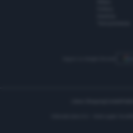
Milano
Politica
Giustizia
Terra promessa
Seguici su Google Discover
S
Libero Shopping
Contatti
Pubbl
Editoriale Libero S.r.l. - Sede Legale: Via d