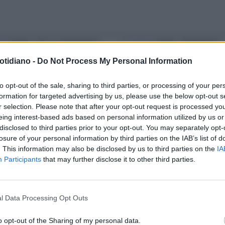
NTA
ROMA, SFILA IL PERIZOMA E
LA SCOSSA
ROMA, TERREMOTO
APPENDE DAVANTI ALLA
ALL'ALBA: EPICENTRO A FONTE
otidiano -
Do Not Process My Personal Information
ESA: INFLUENCER NEI GUAI
NUOVA, MAGNITUDO 3.3. GENTE
STRADA, INGV: "ZONA RARAME
to opt-out of the sale, sharing to third parties, or processing of your per
formation for targeted advertising by us, please use the below opt-out s
COLPITA"
r selection. Please note that after your opt-out request is processed y
eing interest-based ads based on personal information utilized by us or
disclosed to third parties prior to your opt-out. You may separately opt-
losure of your personal information by third parties on the IAB’s list of
. This information may also be disclosed by us to third parties on the
IA
Participants
that may further disclose it to other third parties.
l Data Processing Opt Outs
o opt-out of the Sharing of my personal data.
LA COMMUNITY