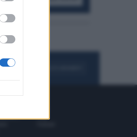
FOGLIA IL GIORNALE
ACQUISTA ABBONAMENTO
 E TECH
ALTRO
tazione e
Blog
ere
Podcast