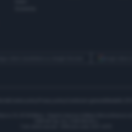
Esteri
Economia
egui Libero Quotidiano su Google Discover
Scegli Libero
icità
Cookie policy
Privacy policy
Condizioni generali
Modello 231
ell’Aprica 18, 20158 Milano - Registro Imprese di Milano Monza Brianza Lod
1690166 Cap. Soc. € 400.000,00 i.v.
Tutti i diritti riservati - ISSN (sito web): 2531-6370