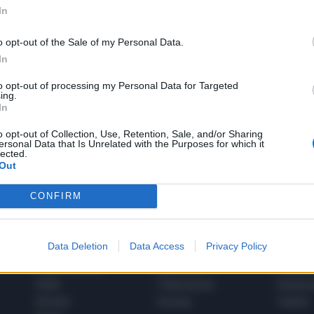
In
o opt-out of the Sale of my Personal Data.
In
to opt-out of processing my Personal Data for Targeted
1
ing.
In
o opt-out of Collection, Use, Retention, Sale, and/or Sharing
ersonal Data that Is Unrelated with the Purposes for which it
 SUPER VANTAGGI
lected.
S
e le edizioni locali, ricevere a casa il giornale cartaceo
Out
CONFIRM
Data Deletion
Data Access
Privacy Policy
SPETTACOLI
SCIENZA
Rissa Politica
Spettacoli
Alimen
Italia
Televisione
beness
Europa
Gossip
Salute