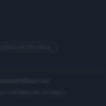
 Quotidiano come fonte preferita
Assistenza
Preferenze Privacy
i: C.F. e P.IVA 06823221004 - R.E.A. Milano n.