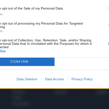
o opt-out of the Sale of my Personal Data.
In
1
to opt-out of processing my Personal Data for Targeted
ing.
In
 SUPER VANTAGGI
o opt-out of Collection, Use, Retention, Sale, and/or Sharing
S
ersonal Data that Is Unrelated with the Purposes for which it
e le edizioni locali, ricevere a casa il giornale cartaceo
lected.
Out
CONFIRM
SPETTACOLI
SCIENZA
Data Deletion
Data Access
Privacy Policy
Rissa Politica
Spettacoli
Alimen
Italia
Televisione
beness
Europa
Gossip
Salute
Esteri
Economia