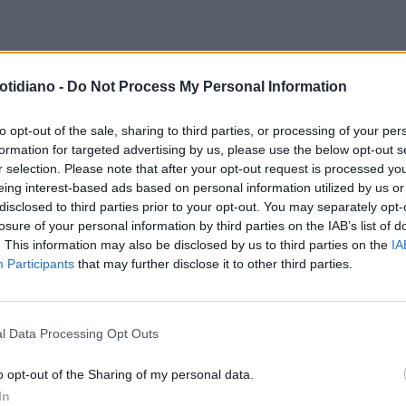
E IN ITALY
ELIOS MILANO, IL
CINA
MODA E ISLAM: COSÌ LE
otidiano -
Do Not Process My Personal Information
ND DI LUSSO CHE TRASFORMA
DONNE MUSULMANE SI COPRON
EGNI ZODIACALI IN CRAVATTE E
IL CAPO RESTANDO FASHION
to opt-out of the sale, sharing to third parties, or processing of your per
formation for targeted advertising by us, please use the below opt-out s
LARD
r selection. Please note that after your opt-out request is processed y
eing interest-based ads based on personal information utilized by us or
disclosed to third parties prior to your opt-out. You may separately opt-
URALE
LILLI GRUBER COME
CADEAU
BECHIS: GENTILONI
losure of your personal information by third parties on the IAB’s list of
 L'AVETE MAI VISTA: ECCOLA IN
SPENDE 124MILA EURO PER
. This information may also be disclosed by us to third parties on the
IA
Participants
that may further disclose it to other third parties.
A E SENZA TRUCCO MENTRE SI
REGALARE CRAVATTE E FOULAR
NE IN FORMA / FOTO
AI GRANDI DEL G7
l Data Processing Opt Outs
LA COMMUNITY
o opt-out of the Sharing of my personal data.
In