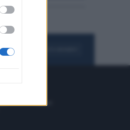
FOGLIA IL GIORNALE
ACQUISTA ABBONAMENTO
 E TECH
ALTRO
tazione e
Blog
ere
Podcast