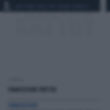
CEUTA
SCANDALO CONTE-COVID
CALCIOMERCATO
2 risultati per:
FRANCESCHINI TWITTER
FRANCESCHINI