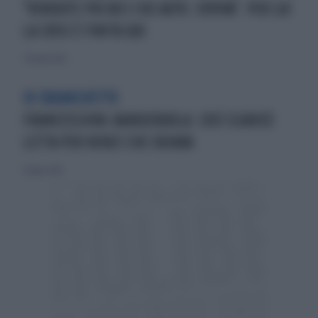
"VENDUTE PIÙ BICI CHE AUTO. EVVIVA". PER LUI
LA CRISI È FINITA QUI
7 ottobre 2012
IO SBIANCHETTO
FRANCESCHINI-BANDERUOLA: COSÌ SCARICÒ
LETTA PER RENZI CHE ODIAVA
6 luglio 2014