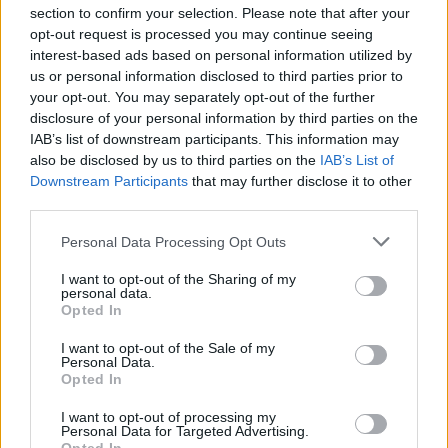
section to confirm your selection. Please note that after your
opt-out request is processed you may continue seeing
interest-based ads based on personal information utilized by
us or personal information disclosed to third parties prior to
your opt-out. You may separately opt-out of the further
Seguici su Google Discover
disclosure of your personal information by third parties on the
IAB’s list of downstream participants. This information may
Segui Libero Quotidiano su Google Discover
also be disclosed by us to third parties on the
IAB’s List of
Scegli Libero Quotidiano come fonte preferita
Downstream Participants
that may further disclose it to other
third parties.
SEZIONI
Personal Data Processing Opt Outs
I want to opt-out of the Sharing of my
SPETTACOLI
personal data.
Opted In
SCIENZA E TECH
I want to opt-out of the Sale of my
Personal Data.
Opted In
ALTRO
I want to opt-out of processing my
Personal Data for Targeted Advertising.