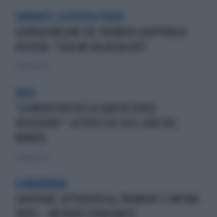
DURANTE LA VISITA A TOKYO
GIORGIA MELONI SUL PREMIER GIAPPONESE
KISHIDA: "COSA MI HA REGALATO"
5 febbraio 2024
URCA
"LA MINISTRA DELLA SANITÀ SENZA
REGGISENO": LA FOTO CHE FA IL GIRO DEL
MONDO
23 maggio 2023
A WAKAYAMA
GIAPPONE, ATTENTATO AL PREMIER? E UN'ORA
DOPO... UN VIDEO SPIAZZANTE