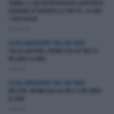
TAIWAN, IL CACCIATORPEDINIERE GIAPPONESE
SAZANAMI ATTRAVERSA LO STRETTO. LA CINA:
"LINEA ROSSA"
26 settembre 2024
LA COLLABORAZIONE TRA I DUE PAESI
ITALIA-GIAPPONE, UN'AMICIZIA CHE VALE 15
MILIARDI DI EURO
6 febbraio 2024
LA COLLABORAZIONE TRA I DUE PAESI
MOLTENI: UN'AMICIZIA CHE VALE 15 MILIARDI
DI EURO
6 febbraio 2024