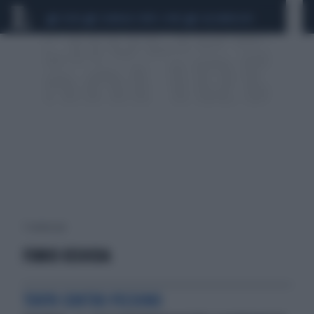
CEUTA
SCANDALO CONTE-COVID
CALCIOMERCATO
7 risultati per:
FUMIO KISHIDA
TOKYO CONTRO PECHINO