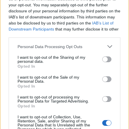
your opt-out. You may separately opt-out of the further
Seguici su Google Discover
disclosure of your personal information by third parties on the
IAB’s list of downstream participants. This information may
Segui Libero Quotidiano su Google Discover
also be disclosed by us to third parties on the
IAB’s List of
Scegli Libero Quotidiano come fonte preferita
Downstream Participants
that may further disclose it to other
third parties.
SEZIONI
Personal Data Processing Opt Outs
I want to opt-out of the Sharing of my
SPETTACOLI
personal data.
Opted In
SCIENZA E TECH
I want to opt-out of the Sale of my
Personal Data.
Opted In
ALTRO
I want to opt-out of processing my
Personal Data for Targeted Advertising.
Opted In
I want to opt-out of Collection, Use,
Retention, Sale, and/or Sharing of my
Personal Data that Is Unrelated with the