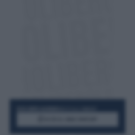
RESTA SEMPRE AGGIORNATO
UNISCITI ALLA COMMUNITY
ACCEDI AL CANALE WHATSAPP