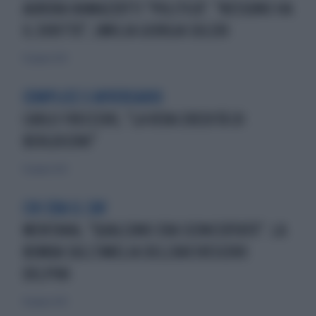
AURORA RAMAZZOTTI "POLITICA": "NESSUNO HA
IL DIRITTO", UMILIA GIORGIA SOLERI
15 giugno 2023
COMPLICE E AVVERSARIO
CARLO FRECCERO, "LA VERA EREDITÀ DI
BERLUSCONI"
15 giugno 2023
CHI ERA IL CAV
MENTANA, "QUALCUNO ERA SCONCERTATO". LA
BOMBA SULL'OMELIA DELL'ARCIVESCOVO
DELPINI
14 giugno 2023