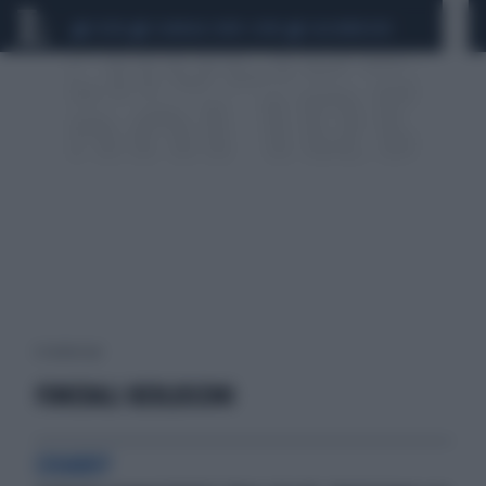
CEUTA
SCANDALO CONTE-COVID
CALCIOMERCATO
6 risultati per:
FUNERALI BERLUSCONI
CHIARO?