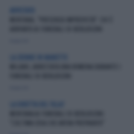
AVVISTATO
MENTANA, "PRESENZA IMPREVISTA": CHI È
ARRIVATO AI FUNERALI DI BERLUSCONI
14 giugno 2023
LA 21ENNE IN MANETTE
MILANO, ARRESTATA UNA ROMENA DURANTE I
FUNERALI DI BERLUSCONI
14 giugno 2023
LA DIRETTA DEL TGLA7
MENTANA AI FUNERALI DI BERLUSCONI:
"L'ULTIMA COSA CHE AVEVA PREPARATO"