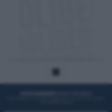
1
ACQUISTA UN ABBONAMENTO
OTTIENI DEI SUPER VANTAGGI
Potrai sfogliare la rivista online, leggere tutte le edizioni locali, ricevere a
casa il giornale cartaceo