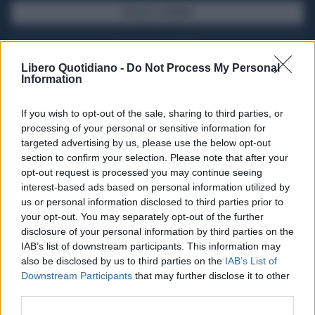
SFOGLIA IL GIORNALE
ACQUISTA ABBONAMENTO
Libero Quotidiano -
Do Not Process My Personal
Information
If you wish to opt-out of the sale, sharing to third parties, or
processing of your personal or sensitive information for
targeted advertising by us, please use the below opt-out
section to confirm your selection. Please note that after your
opt-out request is processed you may continue seeing
interest-based ads based on personal information utilized by
us or personal information disclosed to third parties prior to
your opt-out. You may separately opt-out of the further
Seguici su Google Discover
disclosure of your personal information by third parties on the
IAB’s list of downstream participants. This information may
Segui Libero Quotidiano su Google Discover
also be disclosed by us to third parties on the
IAB’s List of
Scegli Libero Quotidiano come fonte preferita
Downstream Participants
that may further disclose it to other
third parties.