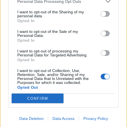
SEZIONI
Personal Data Processing Opt Outs
I want to opt-out of the Sharing of my
SPETTACOLI
personal data.
Opted In
SCIENZA E TECH
I want to opt-out of the Sale of my
Personal Data.
Opted In
ALTRO
I want to opt-out of processing my
Personal Data for Targeted Advertising.
Opted In
I want to opt-out of Collection, Use,
Retention, Sale, and/or Sharing of my
Personal Data that Is Unrelated with the
Purposes for which it was collected.
Libero Shopping
Contatti
Pubblicità
Cookie policy
Privacy policy
Opted Out
Condizioni generali
Modello 231
Assistenza
Preferenze Privacy
CONFIRM
Editoriale Libero S.r.l. - Sede Legale: Via dell’Aprica 18, 20158 Milano -
Registro Imprese di Milano Monza Brianza Lodi: C.F. e P.IVA 06823221004 -
R.E.A. Milano n. 1690166 Cap. Soc. € 400.000,00 i.v.
Tutti i diritti riservati - ISSN (sito web): 2531-6370
Data Deletion
Data Access
Privacy Policy