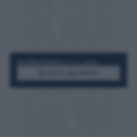
RESTA SEMPRE AGGIORNATO
UNISCITI ALLA COMMUNITY
ACCEDI AL CANALE WHATSAPP