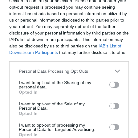
section to confirm your selection. Please note that after your
opt-out request is processed you may continue seeing
interest-based ads based on personal information utilized by
us or personal information disclosed to third parties prior to
your opt-out. You may separately opt-out of the further
Seguici su Google Discover
disclosure of your personal information by third parties on the
IAB’s list of downstream participants. This information may
Segui Libero Quotidiano su Google Discover
also be disclosed by us to third parties on the
IAB’s List of
Scegli Libero Quotidiano come fonte preferita
Downstream Participants
that may further disclose it to other
third parties.
SEZIONI
Personal Data Processing Opt Outs
I want to opt-out of the Sharing of my
SPETTACOLI
personal data.
Opted In
SCIENZA E TECH
I want to opt-out of the Sale of my
Personal Data.
Opted In
ALTRO
I want to opt-out of processing my
Personal Data for Targeted Advertising.
Opted In