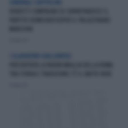
COMUNALI CAPITOLINE
VENDITTI COMPAGNO DI CURVATRADISCE IL
PARTITO DEMOCRATICOPER IL PALAZZINARO
MARCHINI
26 maggio 2013
I GLADIATORI GIALLOROSSI
PRESENTATA LA NUOVA MAGLIA DELLA ROMA:
TRA STORIA E TRADIZIONE C'È IL BAFFO NIKE
31 maggio 2014