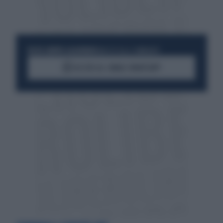
RESTA SEMPRE AGGIORNATO
UNISCITI ALLA COMMUNITY
ACCEDI AL CANALE WHATSAPP