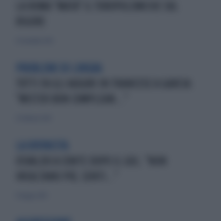
LA ROMA "MATA" IL TOROPOLEMICHE SUL
RIGORE
25 novembre 2012
PROBLEMI DI LINGUA
TOTTI FA GLI AUGURI IN FRANCESE A GARCIA:
"MISTER BON COMPLEAN..."
22 febbraio 2014
LA RIVINCITA
OSVALDO A CONTE DOPO IL GOL: "NON
INSULTANO PIÙ, SENTI..."
17 maggio 2014