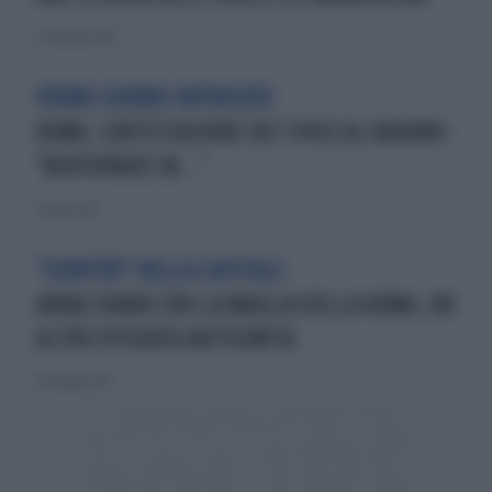
13 novembre 2015
PRIMO GIORNO INFUOCATO
ROMA, CONTESTAZIONE DEI TIFOSI AL RADUNO:
"BENTORNATI M..."
14 luglio 2013
"SCONTRO" NELLA CAPITALE
ANNA FRANK CON LA MAGLIA DELLA ROMA, UN
ALTRO EPISODIO ANTISEMITA
8 dicembre 2013