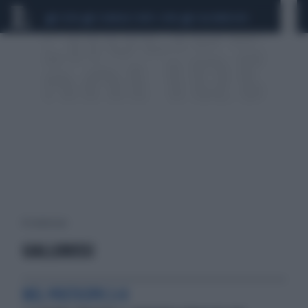
CEUTA
SCANDALO CONTE-COVID
CALCIOMERCATO
10 risultati per:
GIALLOROSSI
NEL POSTICIPO 2-0