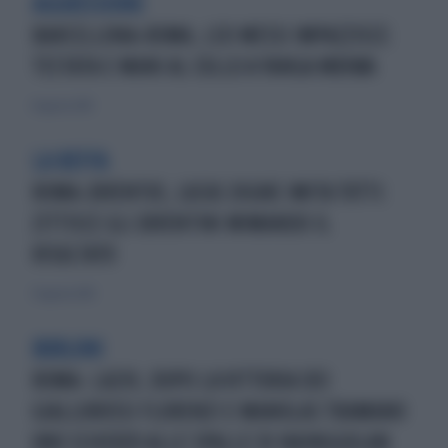
AGGRESSIONE
BARCELLONA-ROMA, LEO MESSI IMPAZZISCE:
TESTATA E MANI AL COLLO A YANGA MBIWA
8 agosto 2015
LA BEFFA
ROMA-JUVENTUS, LUCAS DIGNE IMITA TOTTI:
ZITTISCE GLI JUVENTINI MIMANDO IL
RISULTATO
31 agosto 2015
BURLONI
ROMA- LAZIO, DOPO LA VITTORIA DEI
GIALLOROSSI FLORENZI E MANOLAS TRAMANO
UNO SCHERZO ALLE SPALLE DI NAINGGOLAN