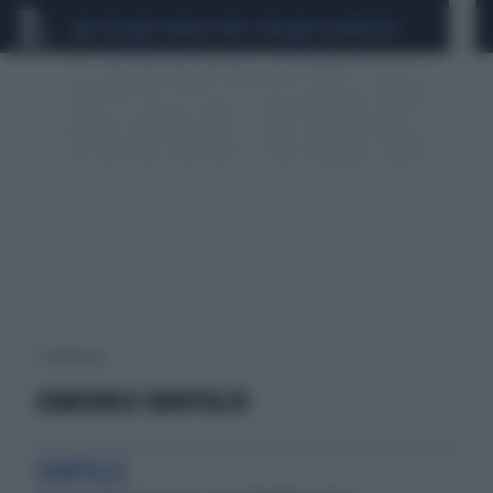
CEUTA
SCANDALO CONTE-COVID
CALCIOMERCATO
3 risultati per:
GIANCARLO CAROFIGLIO
SCINTILLE