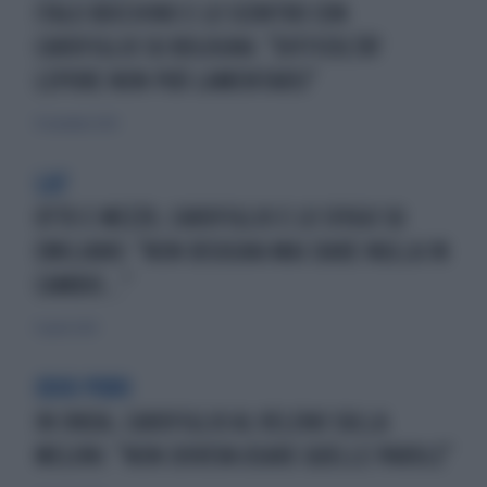
ITALO BOCCHINO E LO SCONTRO CON
CAROFIGLIO SU BOLOGNA: "DIFFICOLTÀ?
LEPORE NON PUÒ LAMENTARSI"
15 novembre 2024
LA7
OTTO E MEZZO, CAROFIGLIO E LO SFOGO SU
EMILIANO: "NON BISOGNA MAI DARE NULLA IN
CAMBIO..."
11 aprile 2024
ODIO PURO
IN ONDA, CAROFIGLIO AL VELENO SULLA
MELONI: "NON DOVEVA USARE QUELLE PAROLE"