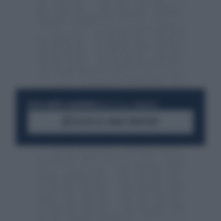
RESTA SEMPRE AGGIORNATO
UNISCITI ALLA COMMUNITY
ACCEDI AL CANALE WHATSAPP