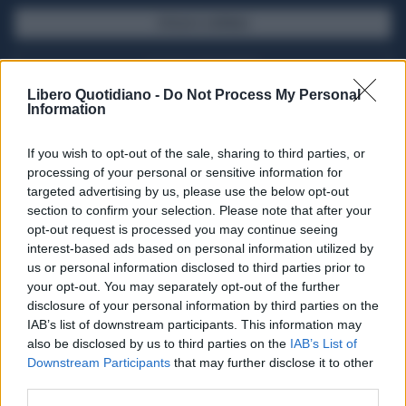
SFOGLIA IL GIORNALE
ACQUISTA ABBONAMENTO
Libero Quotidiano -
Do Not Process My Personal
Information
If you wish to opt-out of the sale, sharing to third parties, or
processing of your personal or sensitive information for
targeted advertising by us, please use the below opt-out
section to confirm your selection. Please note that after your
opt-out request is processed you may continue seeing
interest-based ads based on personal information utilized by
us or personal information disclosed to third parties prior to
your opt-out. You may separately opt-out of the further
Seguici su Google Discover
disclosure of your personal information by third parties on the
IAB’s list of downstream participants. This information may
Segui Libero Quotidiano su Google Discover
also be disclosed by us to third parties on the
IAB’s List of
Scegli Libero Quotidiano come fonte preferita
Downstream Participants
that may further disclose it to other
third parties.