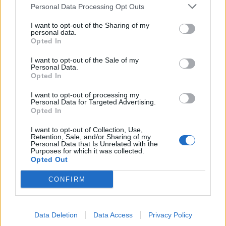
SEZIONI
Personal Data Processing Opt Outs
I want to opt-out of the Sharing of my
SPETTACOLI
personal data.
Opted In
SCIENZA E TECH
I want to opt-out of the Sale of my
Personal Data.
Opted In
ALTRO
I want to opt-out of processing my
Personal Data for Targeted Advertising.
Opted In
I want to opt-out of Collection, Use,
Retention, Sale, and/or Sharing of my
Personal Data that Is Unrelated with the
Purposes for which it was collected.
Libero Shopping
Contatti
Pubblicità
Cookie policy
Privacy policy
Opted Out
Condizioni generali
Modello 231
Assistenza
Preferenze Privacy
CONFIRM
Editoriale Libero S.r.l. - Sede Legale: Via dell’Aprica 18, 20158 Milano -
Registro Imprese di Milano Monza Brianza Lodi: C.F. e P.IVA 06823221004 -
R.E.A. Milano n. 1690166 Cap. Soc. € 400.000,00 i.v.
Tutti i diritti riservati - ISSN (sito web): 2531-6370
Data Deletion
Data Access
Privacy Policy