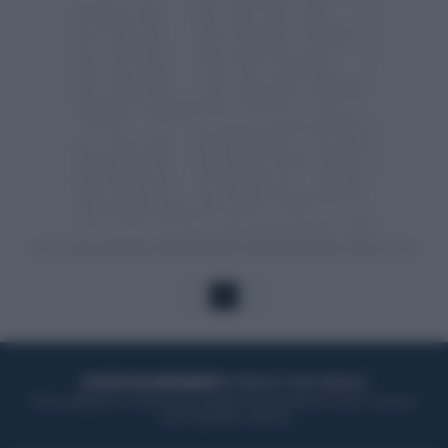
1
ACQUISTA UN ABBONAMENTO
OTTIENI DEI SUPER VANTAGGI
Potrai sfogliare la rivista online, leggere tutte le edizioni locali, ricevere a
casa il giornale cartaceo