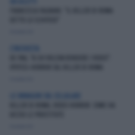
DA GILETTI
FRANCESCA FAGNANI: "IL KILLER DI ROMA
DETTO LO SCHIFOSO"
28 novembre 2022
L'INCHIESTA
DE PAU, "A CHI VOLEVA VENDERE I VIDEO":
IPOTESI-HORROR SUL KILLER DI ROMA
25 novembre 2022
LE IMMAGINI SUL CELLULARE
KILLER DI ROMA, VIDEO HORROR: COME HA
UCCISO LE PROSTITUTE
24 novembre 2022