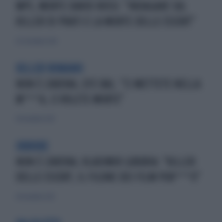
MPS, MORTE DAVID ROSSI: "INDAGARE SUL
KILLER DI PRATI E LA MORTE DELLE ESCORT"
20 settembre 2024
KILLER ROMANO
NON È L'ARENA, EFE BAL: "CI METTETE NELLA
M***A, CI VOLETE MORTE"
28 novembre 2022
ORRORE
NON È L'ARENA, VLADIMIR LUXURIA: "KILLER
DELLE ESCORT, IL FILONE DEI FILM POR***O"
28 novembre 2022