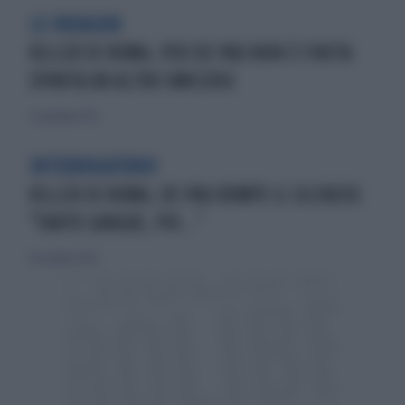
LE INDAGINI
KILLER DI ROMA, PER DE PAU NON È FINITA:
SPUNTA UN ALTRO OMICIDIO
23 novembre 2022
INTERROGATORIO
KILLER DI ROMA, DE PAU ROMPE IL SILENZIO:
"TANTO SANGUE, POI..."
19 novembre 2022