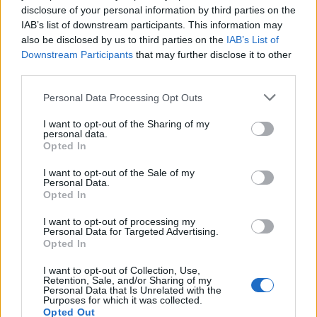
Seguici su Google Discover
disclosure of your personal information by third parties on the
IAB’s list of downstream participants. This information may
Segui Libero Quotidiano su Google Discover
also be disclosed by us to third parties on the
IAB’s List of
Scegli Libero Quotidiano come fonte preferita
Downstream Participants
that may further disclose it to other
third parties.
SEZIONI
Personal Data Processing Opt Outs
I want to opt-out of the Sharing of my
SPETTACOLI
personal data.
Opted In
SCIENZA E TECH
I want to opt-out of the Sale of my
Personal Data.
Opted In
ALTRO
I want to opt-out of processing my
Personal Data for Targeted Advertising.
Opted In
I want to opt-out of Collection, Use,
Retention, Sale, and/or Sharing of my
Personal Data that Is Unrelated with the
Purposes for which it was collected.
Libero Shopping
Contatti
Pubblicità
Cookie policy
Privacy policy
Opted Out