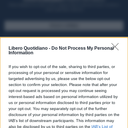
Potrai sfogliare la rivista online, leggere tutte le edizioni locali, ricevere a
casa il giornale cartaceo
SFOGLIA IL GIORNALE
ACQUISTA ABBONAMENTO
Libero Quotidiano -
Do Not Process My Personal
Information
If you wish to opt-out of the sale, sharing to third parties, or
processing of your personal or sensitive information for
targeted advertising by us, please use the below opt-out
section to confirm your selection. Please note that after your
opt-out request is processed you may continue seeing
interest-based ads based on personal information utilized by
us or personal information disclosed to third parties prior to
your opt-out. You may separately opt-out of the further
Seguici su Google Discover
disclosure of your personal information by third parties on the
IAB’s list of downstream participants. This information may
Segui Libero Quotidiano su Google Discover
also be disclosed by us to third parties on the
IAB’s List of