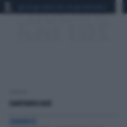
CEUTA
SCANDALO CONTE-COVID
SIGFRIDO RANUCCI
4 risultati per:
GIANFRANCO AGUS
L'ANNUNCIO