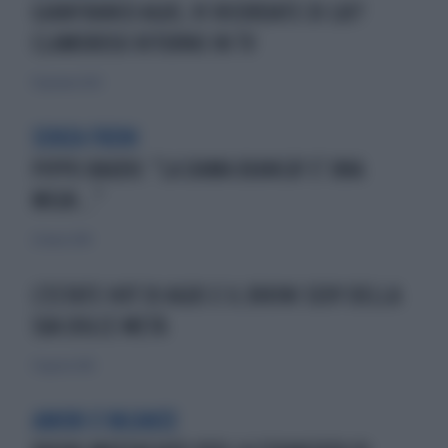
GIANFRANCO AGUS, VI RICORDATE DI LUI?
CLAMOROSO RITORNO IN TV
19 gennaio 2023
SENZA FRENI
PIPPO BAUDO: "LA DAMA BIANCA? E' UNA
MIGN..."
22 marzo 2014
L'ESTATE HOT DI AGUS E IL BIKINI SEXY DELLA
SUA DOLCE METÀ
31 agosto 2012
AMORI E VACANZE