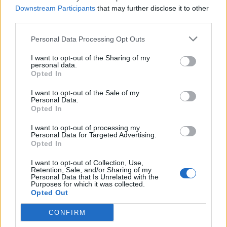
Scegli Libero Quotidiano come fonte preferita
Downstream Participants
that may further disclose it to other
third parties.
SEZIONI
Personal Data Processing Opt Outs
I want to opt-out of the Sharing of my
SPETTACOLI
personal data.
Opted In
SCIENZA E TECH
I want to opt-out of the Sale of my
Personal Data.
Opted In
ALTRO
I want to opt-out of processing my
Personal Data for Targeted Advertising.
Opted In
I want to opt-out of Collection, Use,
Retention, Sale, and/or Sharing of my
Personal Data that Is Unrelated with the
Purposes for which it was collected.
Libero Shopping
Contatti
Pubblicità
Cookie policy
Privacy policy
Opted Out
Condizioni generali
Modello 231
Assistenza
Preferenze Privacy
CONFIRM
Editoriale Libero S.r.l. - Sede Legale: Via dell’Aprica 18, 20158 Milano -