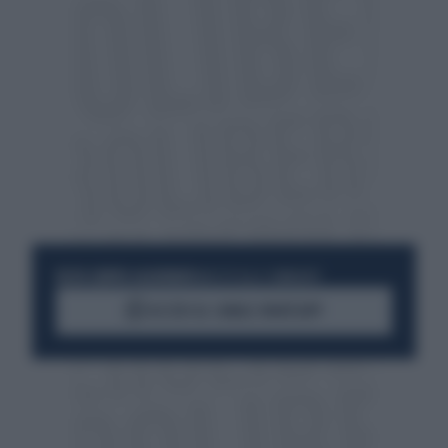
RESTA SEMPRE AGGIORNATO
UNISCITI ALLA COMMUNITY
ACCEDI AL CANALE WHATSAPP