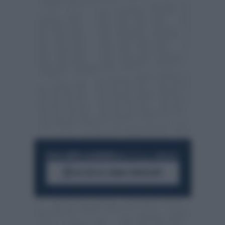
RESTA SEMPRE AGGIORNATO
UNISCITI ALLA COMMUNITY
ACCEDI AL CANALE WHATSAPP