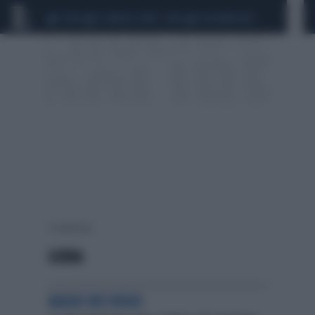
CEUTA
SCANDALO CONTE-COVID
CALCIOMERCATO
5 risultati per:
GIBBA
RADIO 105 VIDEO