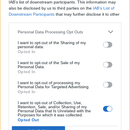
IAB’s list of downstream participants. This information may
Segui Libero Quotidiano su Google Discover
also be disclosed by us to third parties on the
IAB’s List of
Scegli Libero Quotidiano come fonte preferita
Downstream Participants
that may further disclose it to other
third parties.
SEZIONI
Personal Data Processing Opt Outs
I want to opt-out of the Sharing of my
SPETTACOLI
personal data.
Opted In
SCIENZA E TECH
I want to opt-out of the Sale of my
Personal Data.
Opted In
ALTRO
I want to opt-out of processing my
Personal Data for Targeted Advertising.
Opted In
I want to opt-out of Collection, Use,
Retention, Sale, and/or Sharing of my
Personal Data that Is Unrelated with the
Purposes for which it was collected.
Libero Shopping
Contatti
Pubblicità
Cookie policy
Privacy policy
Opted Out
Condizioni generali
Modello 231
Assistenza
Preferenze Privacy