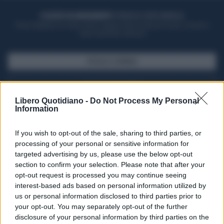
ACQUISTA UN ABBONAMENTO
OTTIENI DEI SUPER VANTAGGI
Potrai sfogliare la rivista online, leggere tutte le edizioni locali, ricevere a
casa il giornale cartaceo
SFOGLIA IL GIORNALE
ACQUISTA ABBONAMENTO
Libero Quotidiano -
Do Not Process My Personal
Information
If you wish to opt-out of the sale, sharing to third parties, or
processing of your personal or sensitive information for
targeted advertising by us, please use the below opt-out
section to confirm your selection. Please note that after your
opt-out request is processed you may continue seeing
interest-based ads based on personal information utilized by
us or personal information disclosed to third parties prior to
your opt-out. You may separately opt-out of the further
Seguici su Google Discover
disclosure of your personal information by third parties on the