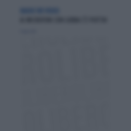
RADIO 105 VIDEO
AI MICROFONI CON GIBBA C'È PIOTTA!
6 luglio 2014