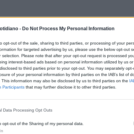
IFFONI
GIFFONI, UOMO
ESTATE VIP
LA BELLA SAFRONCI
otidiano -
Do Not Process My Personal Information
LIATO A PEZZI DA MOGLIE E
AL MARE SI PROTEGGE DAL SOL
I: "CHI L'HA VISTO CI AIUTI",
to opt-out of the sale, sharing to third parties, or processing of your per
formation for targeted advertising by us, please use the below opt-out s
E LI HANNO SCOPERTI
r selection. Please note that after your opt-out request is processed y
eing interest-based ads based on personal information utilized by us or
disclosed to third parties prior to your opt-out. You may separately opt-
losure of your personal information by third parties on the IAB’s list of
. This information may also be disclosed by us to third parties on the
IA
Participants
that may further disclose it to other third parties.
l Data Processing Opt Outs
LA COMMUNITY
o opt-out of the Sharing of my personal data.
In