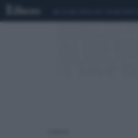
CEUTA
SCANDALO CONTE-COVID
SIGFRIDO 
5 risultati per: