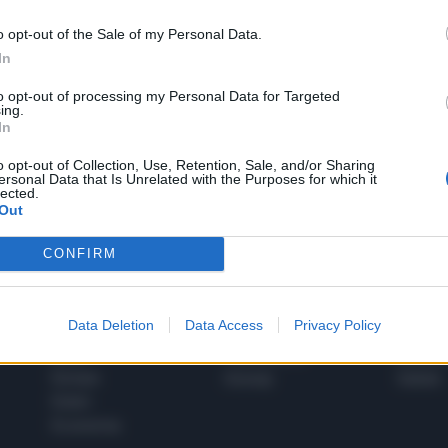
o opt-out of the Sale of my Personal Data.
In
1
to opt-out of processing my Personal Data for Targeted
ing.
In
 SUPER VANTAGGI
o opt-out of Collection, Use, Retention, Sale, and/or Sharing
S
ersonal Data that Is Unrelated with the Purposes for which it
e le edizioni locali, ricevere a casa il giornale cartaceo
lected.
Out
CONFIRM
SPETTACOLI
SCIENZA
Data Deletion
Data Access
Privacy Policy
Rissa Politica
Spettacoli
Alimen
Italia
Televisione
beness
Europa
Gossip
Salute
Esteri
Economia