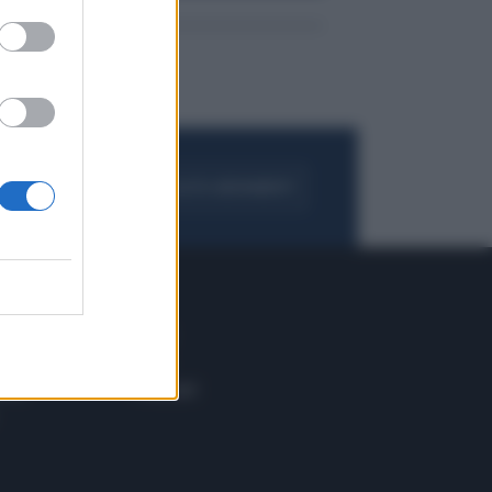
FOGLIA IL GIORNALE
ACQUISTA ABBONAMENTO
 E TECH
ALTRO
tazione e
Blog
ere
Podcast