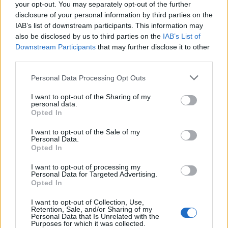
your opt-out. You may separately opt-out of the further
Seguici su Google Discover
disclosure of your personal information by third parties on the
IAB’s list of downstream participants. This information may
Segui Libero Quotidiano su Google Discover
also be disclosed by us to third parties on the
IAB’s List of
Scegli Libero Quotidiano come fonte preferita
Downstream Participants
that may further disclose it to other
third parties.
SEZIONI
Personal Data Processing Opt Outs
I want to opt-out of the Sharing of my
SPETTACOLI
personal data.
Opted In
SCIENZA E TECH
I want to opt-out of the Sale of my
Personal Data.
Opted In
ALTRO
I want to opt-out of processing my
Personal Data for Targeted Advertising.
Opted In
I want to opt-out of Collection, Use,
Retention, Sale, and/or Sharing of my
Personal Data that Is Unrelated with the
Purposes for which it was collected.
Libero Shopping
Contatti
Pubblicità
Cookie policy
Privacy policy