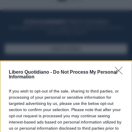
ACQUISTA UN ABBONAMENTO
OTTIENI DEI SUPER VANTAGGI
Potrai sfogliare la rivista online, leggere tutte le edizioni locali, ricevere a
casa il giornale cartaceo
SFOGLIA IL GIORNALE
ACQUISTA ABBONAMENTO
Libero Quotidiano -
Do Not Process My Personal
Information
If you wish to opt-out of the sale, sharing to third parties, or
processing of your personal or sensitive information for
targeted advertising by us, please use the below opt-out
section to confirm your selection. Please note that after your
opt-out request is processed you may continue seeing
interest-based ads based on personal information utilized by
us or personal information disclosed to third parties prior to