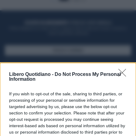
ACQUISTA UN ABBONAMENTO
OTTIENI DEI SUPER VANTAGGI
Potrai sfogliare la rivista online, leggere tutte le edizioni locali, ricevere a
casa il giornale cartaceo
SFOGLIA IL GIORNALE
ACQUISTA ABBONAMENTO
Libero Quotidiano -
Do Not Process My Personal
Information
If you wish to opt-out of the sale, sharing to third parties, or
processing of your personal or sensitive information for
targeted advertising by us, please use the below opt-out
section to confirm your selection. Please note that after your
opt-out request is processed you may continue seeing
interest-based ads based on personal information utilized by
us or personal information disclosed to third parties prior to