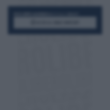
RESTA SEMPRE AGGIORNATO
UNISCITI ALLA COMMUNITY
ACCEDI AL CANALE WHATSAPP