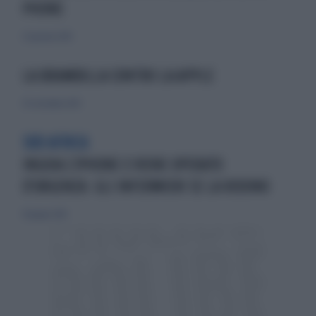
PHONE
23 gennaio 2010
LA BRAMBILLA CONTRO LA APPLE
30 settembre 2010
SUD AFRICA
INGOIA L'IPHONE E VIENE OPERATO
D'URGENZA: GLI INFERMIERI SE LA RIDONO
14 giugno 2014