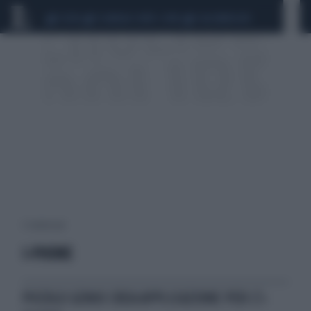
CEUTA
SCANDALO CONTE-COVID
CALCIOMERCATO
3 risultati per:
I-PHONE
PICCOLO GENIO CREA APPLICAZIONE PER L'I-