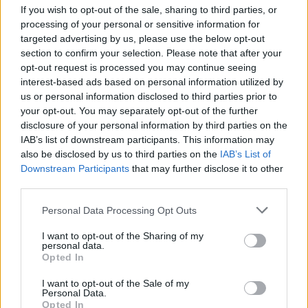
If you wish to opt-out of the sale, sharing to third parties, or
processing of your personal or sensitive information for
targeted advertising by us, please use the below opt-out
section to confirm your selection. Please note that after your
opt-out request is processed you may continue seeing
interest-based ads based on personal information utilized by
us or personal information disclosed to third parties prior to
your opt-out. You may separately opt-out of the further
Seguici su Google Discover
disclosure of your personal information by third parties on the
IAB’s list of downstream participants. This information may
Segui Libero Quotidiano su Google Discover
also be disclosed by us to third parties on the
IAB’s List of
Scegli Libero Quotidiano come fonte preferita
Downstream Participants
that may further disclose it to other
third parties.
SEZIONI
Personal Data Processing Opt Outs
I want to opt-out of the Sharing of my
SPETTACOLI
personal data.
Opted In
SCIENZA E TECH
I want to opt-out of the Sale of my
Personal Data.
Opted In