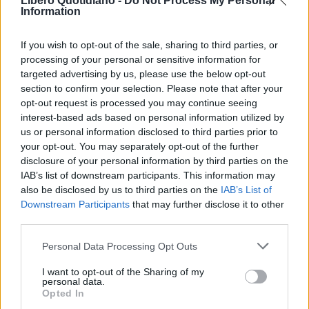
Libero Quotidiano -
Do Not Process My Personal
Information
If you wish to opt-out of the sale, sharing to third parties, or
processing of your personal or sensitive information for
targeted advertising by us, please use the below opt-out
section to confirm your selection. Please note that after your
opt-out request is processed you may continue seeing
interest-based ads based on personal information utilized by
us or personal information disclosed to third parties prior to
your opt-out. You may separately opt-out of the further
Seguici su Google Discover
disclosure of your personal information by third parties on the
IAB’s list of downstream participants. This information may
Segui Libero Quotidiano su Google Discover
also be disclosed by us to third parties on the
IAB’s List of
Scegli Libero Quotidiano come fonte preferita
Downstream Participants
that may further disclose it to other
third parties.
SEZIONI
Personal Data Processing Opt Outs
I want to opt-out of the Sharing of my
SPETTACOLI
personal data.
Opted In