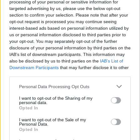
processing of your personal or sensitive information for
targeted advertising by us, please use the below opt-out
section to confirm your selection. Please note that after your
opt-out request is processed you may continue seeing
interest-based ads based on personal information utilized by
us or personal information disclosed to third parties prior to
your opt-out. You may separately opt-out of the further
Seguici su Google Discover
disclosure of your personal information by third parties on the
IAB’s list of downstream participants. This information may
Segui Libero Quotidiano su Google Discover
also be disclosed by us to third parties on the
IAB’s List of
Scegli Libero Quotidiano come fonte preferita
Downstream Participants
that may further disclose it to other
third parties.
SEZIONI
Personal Data Processing Opt Outs
I want to opt-out of the Sharing of my
SPETTACOLI
personal data.
Opted In
SCIENZA E TECH
I want to opt-out of the Sale of my
Personal Data.
Opted In
ALTRO