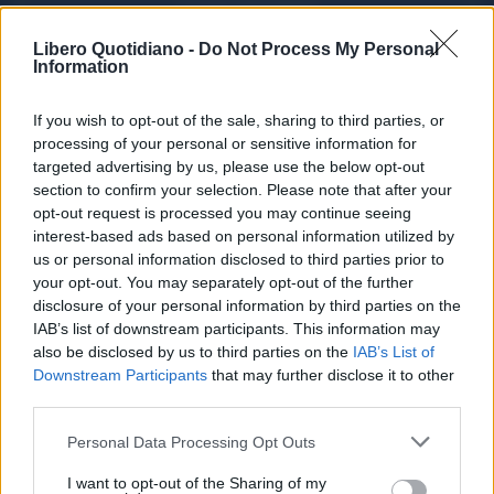
ACQUISTA ABBONAMENTO
Libero Quotidiano -
Do Not Process My Personal
Information
If you wish to opt-out of the sale, sharing to third parties, or
processing of your personal or sensitive information for
targeted advertising by us, please use the below opt-out
section to confirm your selection. Please note that after your
opt-out request is processed you may continue seeing
interest-based ads based on personal information utilized by
us or personal information disclosed to third parties prior to
your opt-out. You may separately opt-out of the further
Seguici su Google Discover
disclosure of your personal information by third parties on the
IAB’s list of downstream participants. This information may
Segui Libero Quotidiano su Google Discover
also be disclosed by us to third parties on the
IAB’s List of
Scegli Libero Quotidiano come fonte preferita
Downstream Participants
that may further disclose it to other
third parties.
SEZIONI
Personal Data Processing Opt Outs
I want to opt-out of the Sharing of my