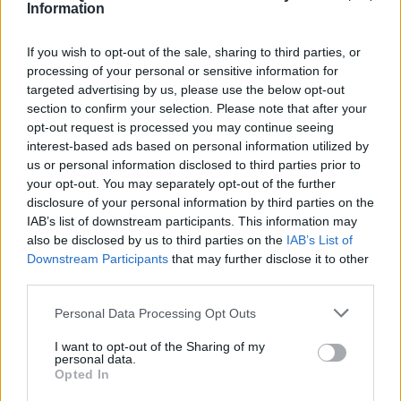
Information
If you wish to opt-out of the sale, sharing to third parties, or
processing of your personal or sensitive information for
targeted advertising by us, please use the below opt-out
section to confirm your selection. Please note that after your
opt-out request is processed you may continue seeing
interest-based ads based on personal information utilized by
us or personal information disclosed to third parties prior to
your opt-out. You may separately opt-out of the further
Seguici su Google Discover
disclosure of your personal information by third parties on the
IAB’s list of downstream participants. This information may
Segui Libero Quotidiano su Google Discover
also be disclosed by us to third parties on the
IAB’s List of
Scegli Libero Quotidiano come fonte preferita
Downstream Participants
that may further disclose it to other
third parties.
SEZIONI
Personal Data Processing Opt Outs
I want to opt-out of the Sharing of my
SPETTACOLI
personal data.
Opted In