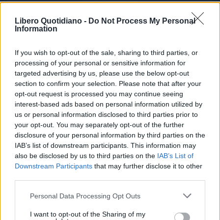
ACQUISTA ABBONAMENTO
Libero Quotidiano -
Do Not Process My Personal
Information
If you wish to opt-out of the sale, sharing to third parties, or
processing of your personal or sensitive information for
targeted advertising by us, please use the below opt-out
section to confirm your selection. Please note that after your
opt-out request is processed you may continue seeing
interest-based ads based on personal information utilized by
us or personal information disclosed to third parties prior to
your opt-out. You may separately opt-out of the further
Seguici su Google Discover
disclosure of your personal information by third parties on the
IAB’s list of downstream participants. This information may
Segui Libero Quotidiano su Google Discover
also be disclosed by us to third parties on the
IAB’s List of
Scegli Libero Quotidiano come fonte preferita
Downstream Participants
that may further disclose it to other
third parties.
SEZIONI
Personal Data Processing Opt Outs
I want to opt-out of the Sharing of my