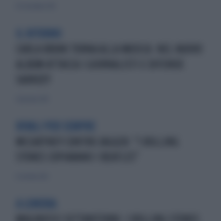
29 settembre 2013
IL RITORNO
CARLA BRUNI TORNA ALLA MUSICA: NEL NUOVO
ALBUM ATTACCA I GIORNALISTI E DIFENDE
SARKOZY
31 gennaio 2013
RIVALI PER SEMPRE
MCCARTNEY CONTRO JAGGER: "I ROLLING
STONES COPIAVANO I BEATLES"
12 ottobre 2013
A LONDRA
MAGINIFICI SETTANTENNI: I ROLLING STONES