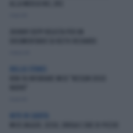
ALLA MUSICA NEL 2012
24 luglio 2010
JOHNNY DEPP REGISTA PER UN
DOCUMENTARIO SU KEITH RICHARDS
6 febbraio 2010
ROLLIG STONES
RON FA INFURIARE MICK "NESSUN DISCO
NUOVO"
28 aprile 2012
MITO IN CADUTA
MICK JAGGER, SESSO, DROGA E DUE DI PICCHE