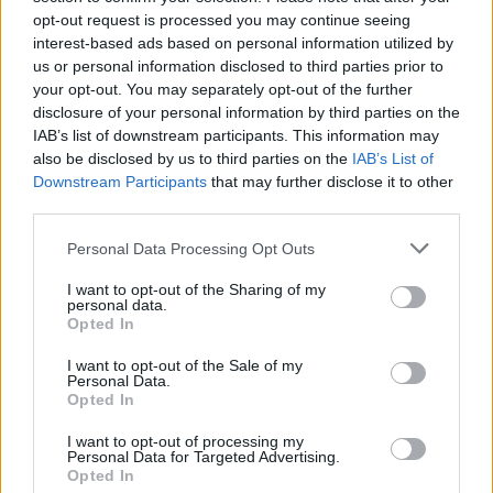
opt-out request is processed you may continue seeing
interest-based ads based on personal information utilized by
us or personal information disclosed to third parties prior to
your opt-out. You may separately opt-out of the further
Seguici su Google Discover
disclosure of your personal information by third parties on the
IAB’s list of downstream participants. This information may
Segui Libero Quotidiano su Google Discover
also be disclosed by us to third parties on the
IAB’s List of
Scegli Libero Quotidiano come fonte preferita
Downstream Participants
that may further disclose it to other
third parties.
SEZIONI
Personal Data Processing Opt Outs
I want to opt-out of the Sharing of my
SPETTACOLI
personal data.
Opted In
SCIENZA E TECH
I want to opt-out of the Sale of my
Personal Data.
Opted In
ALTRO
I want to opt-out of processing my
Personal Data for Targeted Advertising.
Opted In