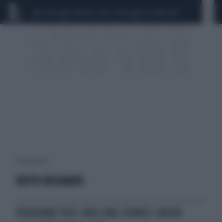
CEUTA
SCANDALO CONTE-COVID
CALCIOMERCATO
8 risultati per:
KEITH RICHARDS
PENSIONE PER I ROLLING STONES: ADDIO