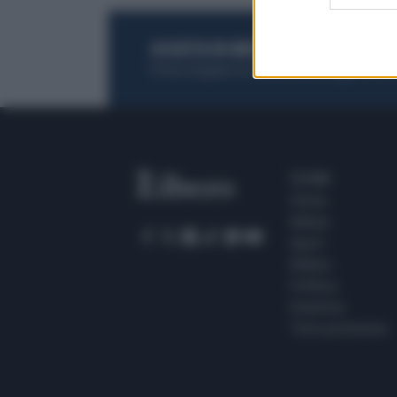
ACQUISTA UN ABBONAMENTO
OTTIENI DEI
Potrai sfogliare la rivista online, leggere tutt
SEZIONI
Home
Meteo
Sport
Milano
Politica
Giustizia
Terra promessa