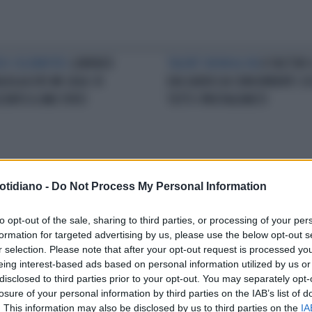
EO CELEBRITIES
LORENZO
TALENT SHOW AL VIA
X FACTOR 
GOLA A 105 MI CASA: VI
DAI GIUDICI AI CONCORRENTI: E
CONTO IL MIO 1995!
TUTTI I PROTAGONISTI
otidiano -
Do Not Process My Personal Information
ALENT
X FACTOR, TRIONFA
A BARI
LORENZO FRAGOLA,
ENZO FRAGOLA: IL RITRATTO
INCONTRO CON I FAN RIMANDAT
to opt-out of the sale, sharing to third parties, or processing of your per
 GIOVANE CANTAUTORE
HA VOMITATO IN LIBRERIA
formation for targeted advertising by us, please use the below opt-out s
ANESE
r selection. Please note that after your opt-out request is processed y
eing interest-based ads based on personal information utilized by us or
disclosed to third parties prior to your opt-out. You may separately opt-
losure of your personal information by third parties on the IAB’s list of
LA COMMUNITY
. This information may also be disclosed by us to third parties on the
IA