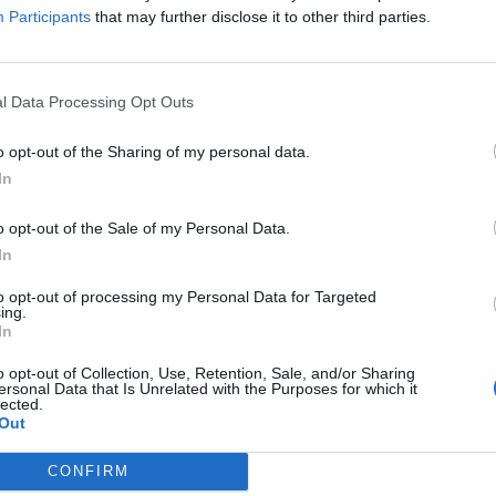
Participants
that may further disclose it to other third parties.
MESSE
FESTIVAL DI SANREMO,
KO TECNICO
LORENZO FRAGOLA,
 GIÀ VINCITOREDOMINANO LE
VINCITORE DI X FACTOR
l Data Processing Opt Outs
R DEI TALENT SHOW
RIPUDIATO DALLA SUA EX
o opt-out of the Sharing of my personal data.
RAGAZZA: "BASTA ASSOCIARMI 
In
LUI, È IRRICONOSCIBILE"
o opt-out of the Sale of my Personal Data.
In
to opt-out of processing my Personal Data for Targeted
ing.
In
o opt-out of Collection, Use, Retention, Sale, and/or Sharing
ersonal Data that Is Unrelated with the Purposes for which it
lected.
Out
1
CONFIRM