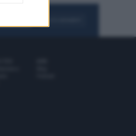
FOGLIA IL GIORNALE
ACQUISTA ABBONAMENTO
 E TECH
ALTRO
tazione e
Blog
ere
Podcast