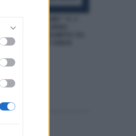
 IL
SOCIAL
"SALVINI MER***A", CI
MANCAVA SOLO LORENZO
FRAGOLA. ATTACCA MATTEO, FA IL
A
PIENO DI INSULTI: ROBA DA
RECORD