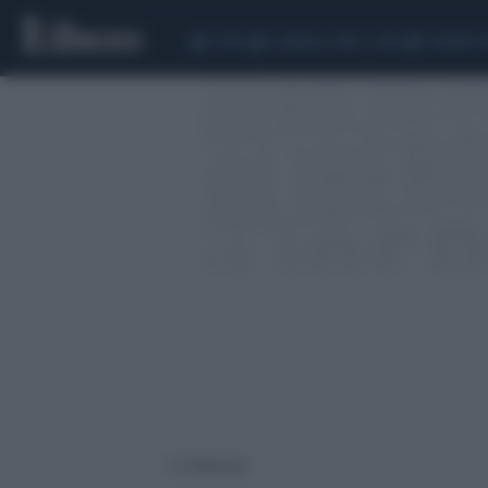
CEUTA
SCANDALO CONTE-COVID
SIGFRIDO 
12 risultati per: