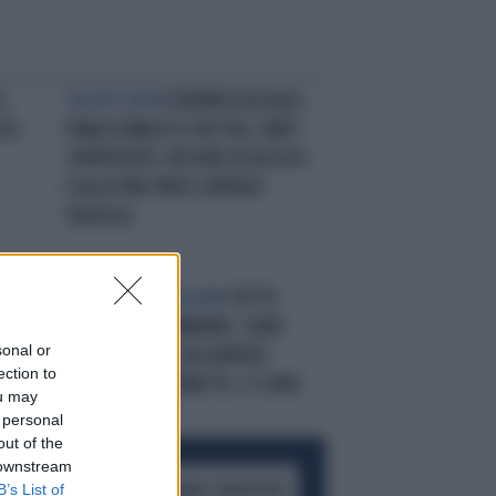
4,
TALENT SHOW
FORUM DI ASSAGO,
CCO
FINALISSIMA DI X FACTOR, TANTI
SUPEROSPITI, RECORD DI ASCOLTI
E ALLA FINE VINCE LORENZO
FRAGOLA.
CANZONE ALL'ITALIANA
TUTTO
O:
PRONTO PER SANREMO, SONO
sonal or
ARRIVATI I BIG: DA LORENZO
ection to
FRAGOLA A PLATINETTE, CI SONO
ou may
PROPRIO TUTTI
 personal
out of the
 downstream
B’s List of
ACCEDI AL CANALE WHATSAPP