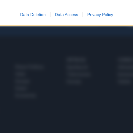
Data Deletion
Data Access
Privacy Policy
 SUPER VANTAGGI
S
e le edizioni locali, ricevere a casa il giornale cartaceo
SPETTACOLI
SCIENZA
Rissa Politica
Spettacoli
Alimen
Italia
Televisione
beness
Europa
Gossip
Salute
Esteri
Economia