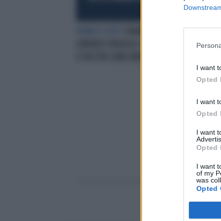
Downstream 
PRIMA E DOPO
CHIARA GALIAZZO E
KER
LORENZO FRAGOLA: I DUE DIVI DI
C'È
Persona
X FACTOR SONO IRRICONOSCIBILI
STA
I want t
Opted 
I want t
Opted 
I want 
Advertis
Opted 
I want t
of my P
was col
Opted 