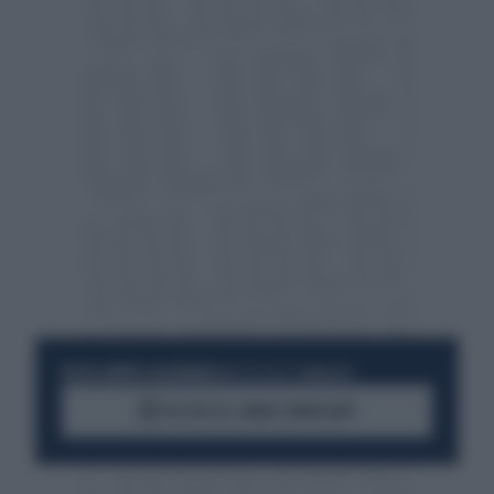
RESTA SEMPRE AGGIORNATO
UNISCITI ALLA COMMUNITY
ACCEDI AL CANALE WHATSAPP