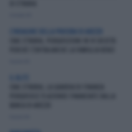
DI ETRURIA
20 dicembre 2015
L'INDAGINE DELLA PROCURA DI AREZZO
CRAC ETRURIA, PERQUISIZIONI IN 14 SOCIETÀ:
PERCHÉ C'ENTRA ANCHE LA FAMIGLIA RENZI
10 gennaio 2016
IL BLITZ
CRAC ETRURIA, LA GUARDIA DI FINANZA
PERQUISISCE 15 AZIENDE FINANZIATE DALLA
BANCA DI AREZZO
10 gennaio 2016