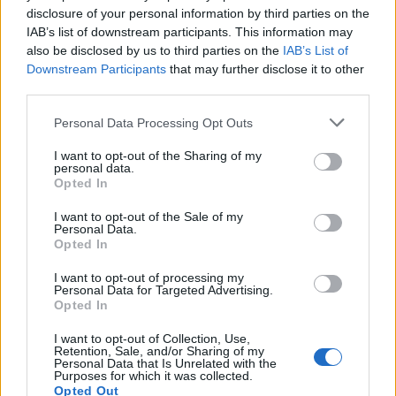
Seguici su Google Discover
disclosure of your personal information by third parties on the
IAB’s list of downstream participants. This information may
Segui Libero Quotidiano su Google Discover
also be disclosed by us to third parties on the
IAB’s List of
Scegli Libero Quotidiano come fonte preferita
Downstream Participants
that may further disclose it to other
third parties.
SEZIONI
Personal Data Processing Opt Outs
I want to opt-out of the Sharing of my
SPETTACOLI
personal data.
Opted In
SCIENZA E TECH
I want to opt-out of the Sale of my
Personal Data.
Opted In
ALTRO
I want to opt-out of processing my
Personal Data for Targeted Advertising.
Opted In
I want to opt-out of Collection, Use,
Retention, Sale, and/or Sharing of my
Personal Data that Is Unrelated with the
Purposes for which it was collected.
Libero Shopping
Contatti
Pubblicità
Cookie policy
Privacy policy
Opted Out