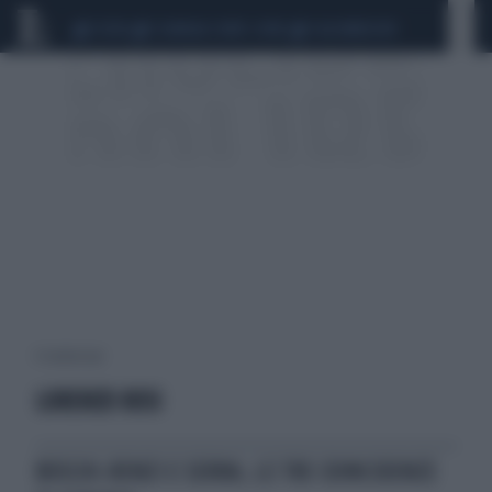
CEUTA
SCANDALO CONTE-COVID
CALCIOMERCATO
4 risultati per:
LORENZO ROSI
BOSCHI-RENZI E SERRA, LE TRE COINCIDENZE