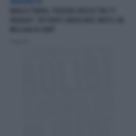
BANCAROTTA
BANCA ETRURIA, PIERLUIGI BOSCHI TRA I 17
INDAGATI: "AFFIDATE CONSULENZE INUTILI DA
MIGLIAIA DI EURO"
16 giugno 2019