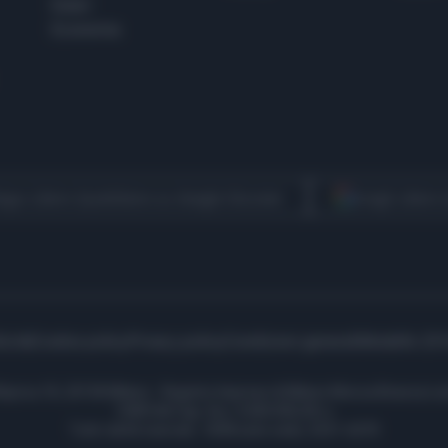
Esteri
Economia
egui Libero Quotidiano su Google Discover
Scegli Libero
icità
Cookie policy
Privacy policy
Condizioni generali
Modello 231
ell’Aprica 18, 20158 Milano - Registro Imprese di Milano Monza Brianza Lod
1690166 Cap. Soc. € 400.000,00 i.v.
Tutti i diritti riservati - ISSN (sito web): 2531-6370