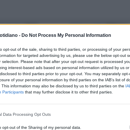
TO POLITICO
SERGIO
DIETRO LE QUINTE
PRIMA ALLA
TARELLA E IL BIS AL COLLE?
SCALA, IL CAMBIO SCENA TRA
otidiano -
Do Not Process My Personal Information
SSANDRO SALLUSTI: "COME
SECONDO E TERZO ATTO DEL
BETH, PERCHÉ RISCHIA DI
MACBETH VISTO DAL BACKSTAG
to opt-out of the sale, sharing to third parties, or processing of your per
formation for targeted advertising by us, please use the below opt-out s
E UNA BRUTTA FINE"
r selection. Please note that after your opt-out request is processed y
eing interest-based ads based on personal information utilized by us or
disclosed to third parties prior to your opt-out. You may separately opt-
INTESI
PRIMA DELLA SCALA, IL
LEZIONI
LETIZIA MORATTI ASSE
losure of your personal information by third parties on the IAB’s list of
ITONO LUCA SALSI FERMATO
ALLA PRIMA DELLA SCALA: "NON
. This information may also be disclosed by us to third parties on the
IA
Participants
that may further disclose it to other third parties.
LA POLIZIA: PANICO A POCHI
VADO". UNA DECISIONE
UTI DAL VIA
CLAMOROSA: SINISTRA MUTA
l Data Processing Opt Outs
o opt-out of the Sharing of my personal data.
LA COMMUNITY