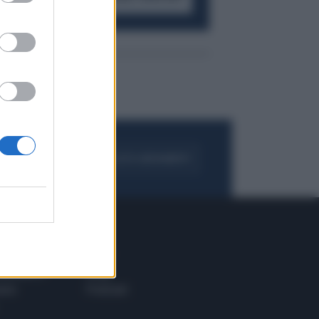
FOGLIA IL GIORNALE
ACQUISTA ABBONAMENTO
 E TECH
ALTRO
tazione e
Blog
ere
Podcast