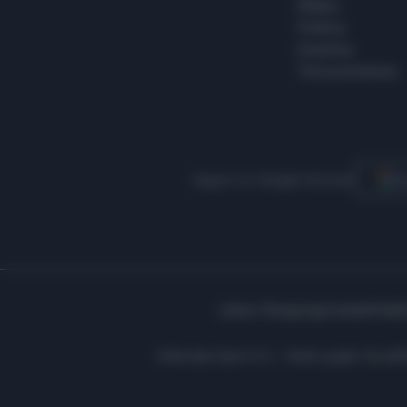
Milano
Politica
Giustizia
Terra promessa
Seguici su Google Discover
S
Libero Shopping
Contatti
Pubbl
Editoriale Libero S.r.l. - Sede Legale: Via d