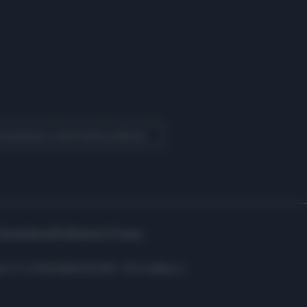
 Quotidiano come fonte preferita
Assistenza
Preferenze Privacy
i: C.F. e P.IVA 06823221004 - R.E.A. Milano n.