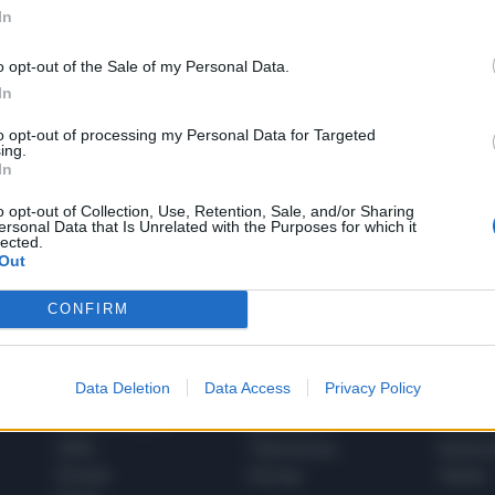
In
o opt-out of the Sale of my Personal Data.
In
to opt-out of processing my Personal Data for Targeted
1
ing.
In
o opt-out of Collection, Use, Retention, Sale, and/or Sharing
ersonal Data that Is Unrelated with the Purposes for which it
 SUPER VANTAGGI
lected.
S
e le edizioni locali, ricevere a casa il giornale cartaceo
Out
CONFIRM
Data Deletion
Data Access
Privacy Policy
SPETTACOLI
SCIENZA
Rissa Politica
Spettacoli
Alimen
Italia
Televisione
beness
Europa
Gossip
Salute