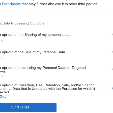
E L'ESEMPIO
BIMBA CON
BUONA LA PRIMA
EURO 2020,
Participants
that may further disclose it to other third parties.
DROME DI DOWN BULLIZZATA,
PANDEV ILLUDE MA L'AUSTRIA N
PRESIDENTE DELLA MACEDONIA
FINALE SFATA UN TABÙ.
ACCOMPAGNA A SCUOLA
MACEDONIA BATTUTA 3-1
l Data Processing Opt Outs
o opt-out of the Sharing of my personal data.
In
o opt-out of the Sale of my Personal Data.
MACEDONIA
LO SCHIANTO CON IL
SIAMO CIRCONDATI
TASSE, PAG
In
R: SEI VITTIME
DI MENOLE OFFERTE AGLI ITALIA
L'INCIDENTE. SONO ITALIANI
DI SVIZZERA, MACEDONIA E
to opt-out of processing my Personal Data for Targeted
ing.
SERBIA
In
o opt-out of Collection, Use, Retention, Sale, and/or Sharing
ersonal Data that Is Unrelated with the Purposes for which it
lected.
Out
1
2
CONFIRM