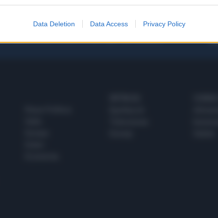
Data Deletion
Data Access
Privacy Policy
 SUPER VANTAGGI
S
e le edizioni locali, ricevere a casa il giornale cartaceo
SPETTACOLI
SCIENZA
Rissa Politica
Spettacoli
Alimen
Italia
Televisione
beness
Europa
Gossip
Salute
Esteri
Economia