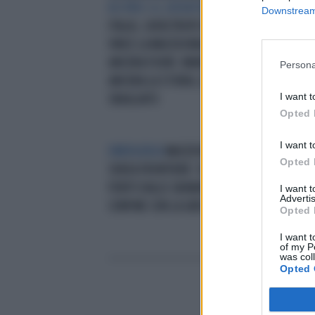
KO PER 1-0, DISFATTA ASSOLUTA
DAR
Downstream 
ITALIA, CATASTROFE MONDIALE:
SIN
VINCE LA MACEDONIA, SIAMO
IL 
ANCORA FUORI. MANCINI FA
LA 
Persona
ANCORA LA STORIA, DAL VERSO
I want t
SBAGLIATO
Opted 
I want t
EMERGENZA
MACEDONIA, MEDICI
IN 
Opted 
SENZA FRONTIERE: 10 MIGRANTI
PIPE
FERITI DALLE GRANATE SUL
NEL
I want 
Advertis
CONFINE CON LA GRECIA
Opted 
I want t
of my P
was col
Opted 