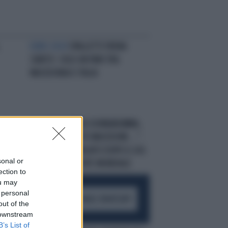
EURO 2024
SPALLETTI FRENA
SUBITO: SOLO UN PARI TRA
MACEDONIA E ITALIA
NEL MIRINO
GIGIO DONNARUMMA,
IL
"LO SCONOSCIUTO MACEDONE...":
IL PORTIERE UMILIATO DOPO IL GOL
sonal or
DELLA CATASTROFE MONDIALE
ection to
ou may
 personal
ACCEDI AL CANALE WHATSAPP
out of the
 downstream
B’s List of