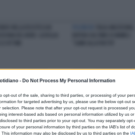
ENDIO NELLA DISCOTECA IN
POLEMICHE
ITALIA-MACEDONIA,
EDONIA DEL NORD: LA VEGLIA
BUFERA SULL'INNO DI MAMELI:
 LE VITTIME
"SIAMO ALLA FRUTTA"
URRI
LUCIANO SPALLETTI,
TENTAZIONI
ROBERTO MANCINI,
otidiano -
Do Not Process My Personal Information
NDATO DA 7 GIORNI A
"IDEA DIMISSIONI". NAZIONALE, 
ERCIANO: CON CHI CENA
NOME NUOVO PER IL CT
to opt-out of the sale, sharing to third parties, or processing of your per
formation for targeted advertising by us, please use the below opt-out s
r selection. Please note that after your opt-out request is processed y
eing interest-based ads based on personal information utilized by us or
LA COMMUNITY
disclosed to third parties prior to your opt-out. You may separately opt-
losure of your personal information by third parties on the IAB’s list of
. This information may also be disclosed by us to third parties on the
IA