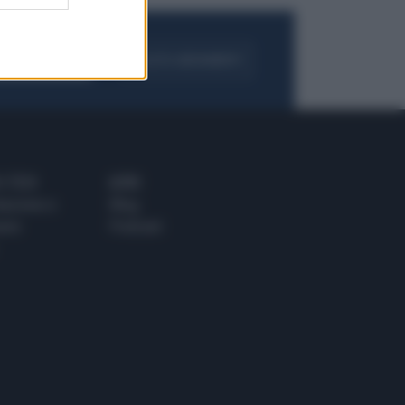
FOGLIA IL GIORNALE
ACQUISTA ABBONAMENTO
 E TECH
ALTRO
tazione e
Blog
ere
Podcast