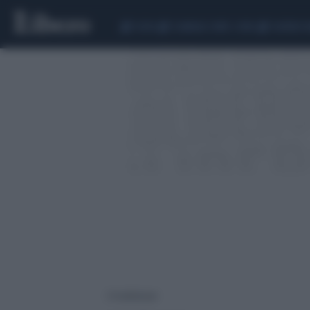
CEUTA
SCANDALO CONTE-COVID
SIGFRIDO 
21 risultati per: