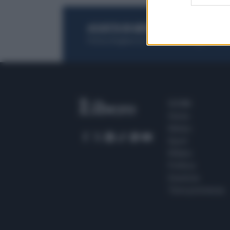
ACQUISTA UN ABBONAMENTO
OTTIENI DEI
Potrai sfogliare la rivista online, leggere tutt
SEZIONI
Home
Meteo
Sport
Milano
Politica
Giustizia
Terra promessa