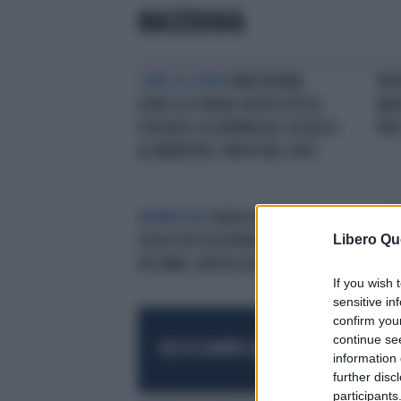
MACEDONIA
COME IN SERBIA
MACEDONIA,
INC
DOPO LA STRAGE IN DISCOTECA
MAC
ESPLODE LA GUERRIGLIA: ASSALTO
PER
AL MUNICIPIO, PAESE NEL CAOS
MAMMA MIA
ITALIA-MACEDONIA,
AZZ
Libero Qu
SFOGO IN TELECRONACA: "CAMPO
BLI
PESSIMO, BASTA SOLO CORRERE"
COV
If you wish 
sensitive in
confirm you
continue se
RESTA SEMPRE AGGIORNATO
UNISCITI AL
information 
further disc
participants