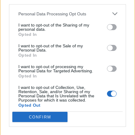
third parties.
SEZIONI
Personal Data Processing Opt Outs
I want to opt-out of the Sharing of my
SPETTACOLI
personal data.
Opted In
SCIENZA E TECH
I want to opt-out of the Sale of my
Personal Data.
Opted In
ALTRO
I want to opt-out of processing my
Personal Data for Targeted Advertising.
Opted In
I want to opt-out of Collection, Use,
Retention, Sale, and/or Sharing of my
Personal Data that Is Unrelated with the
Purposes for which it was collected.
Libero Shopping
Contatti
Pubblicità
Cookie policy
Privacy policy
Opted Out
Condizioni generali
Modello 231
Assistenza
Preferenze Privacy
CONFIRM
Editoriale Libero S.r.l. - Sede Legale: Via dell’Aprica 18, 20158 Milano -
Registro Imprese di Milano Monza Brianza Lodi: C.F. e P.IVA 06823221004 -
R.E.A. Milano n. 1690166 Cap. Soc. € 400.000,00 i.v.