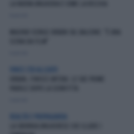
LA NUOVA UNGHERIA È COME LA VECCHIA
18 aprile 2026
MAGYAR SCORGE ORBÁN SUL BALCONE: "È UNA
SCENA DA FILM"
16 aprile 2026
VINCE L'EX ALLEATO
ORBAN, FINISCE UN'ERA: LE SUE PRIME
PAROLE DOPO LA SCONFITTA
13 aprile 2026
REALTÀ E PROPAGANDA
LA SBORNIA UNGHERESE CHE ILLUDE I