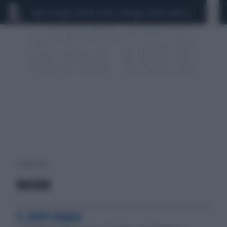
CEUTA
SCANDALO CONTE-COVID
SIGFRIDO RANUCCI
4 risultati per:
MAGYAR
IL DOPO ORBAN