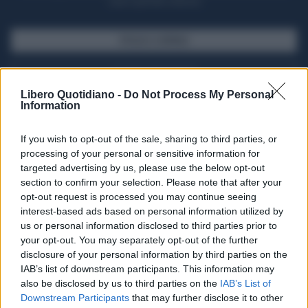
casa il giornale cartaceo
SFOGLIA IL GIORNALE
ACQUISTA ABBONAMENTO
Libero Quotidiano -
Do Not Process My Personal
Information
If you wish to opt-out of the sale, sharing to third parties, or
processing of your personal or sensitive information for
targeted advertising by us, please use the below opt-out
section to confirm your selection. Please note that after your
opt-out request is processed you may continue seeing
interest-based ads based on personal information utilized by
us or personal information disclosed to third parties prior to
your opt-out. You may separately opt-out of the further
Seguici su Google Discover
disclosure of your personal information by third parties on the
IAB’s list of downstream participants. This information may
Segui Libero Quotidiano su Google Discover
also be disclosed by us to third parties on the
IAB’s List of
Scegli Libero Quotidiano come fonte preferita
Downstream Participants
that may further disclose it to other