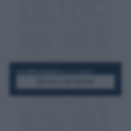
RESTA SEMPRE AGGIORNATO
UNISCITI ALLA COMMUNITY
ACCEDI AL CANALE WHATSAPP