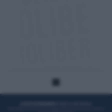
1
ACQUISTA UN ABBONAMENTO
OTTIENI DEI SUPER VANTAGGI
Potrai sfogliare la rivista online, leggere tutte le edizioni locali, ricevere a