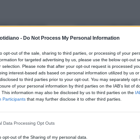
ERDÌ 17, PERCHÉ PORTA
"VADE RETRO"
IL MALOCCHIO
RTUNA?
ESISTEIN ONDA GLI ESORCISMI
otidiano -
Do Not Process My Personal Information
to opt-out of the sale, sharing to third parties, or processing of your per
formation for targeted advertising by us, please use the below opt-out s
r selection. Please note that after your opt-out request is processed y
eing interest-based ads based on personal information utilized by us or
disclosed to third parties prior to your opt-out. You may separately opt-
losure of your personal information by third parties on the IAB’s list of
. This information may also be disclosed by us to third parties on the
IA
Participants
that may further disclose it to other third parties.
l Data Processing Opt Outs
o opt-out of the Sharing of my personal data.
LA COMMUNITY