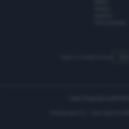
Milano
Politica
Giustizia
Terra promessa
Seguici su Google Discover
S
Libero Shopping
Contatti
Pubbl
Editoriale Libero S.r.l. - Sede Legale: Via d