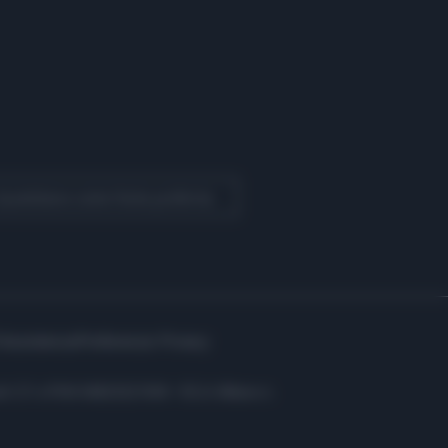
 Quotidiano come fonte preferita
Assistenza
Preferenze Privacy
i: C.F. e P.IVA 06823221004 - R.E.A. Milano n.