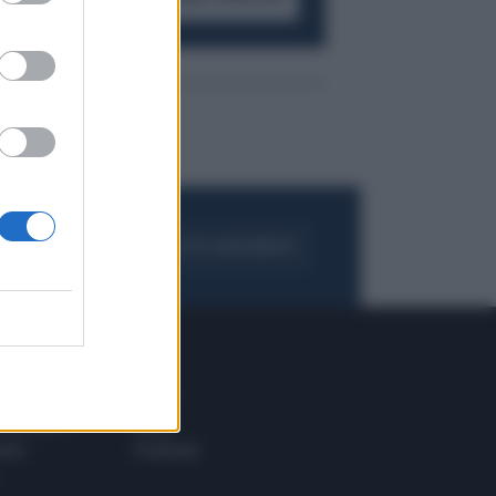
FOGLIA IL GIORNALE
ACQUISTA ABBONAMENTO
 E TECH
ALTRO
tazione e
Blog
ere
Podcast