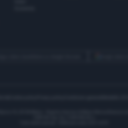
Esteri
Economia
egui Libero Quotidiano su Google Discover
Scegli Libero
icità
Cookie policy
Privacy policy
Condizioni generali
Modello 231
ell’Aprica 18, 20158 Milano - Registro Imprese di Milano Monza Brianza Lod
1690166 Cap. Soc. € 400.000,00 i.v.
Tutti i diritti riservati - ISSN (sito web): 2531-6370