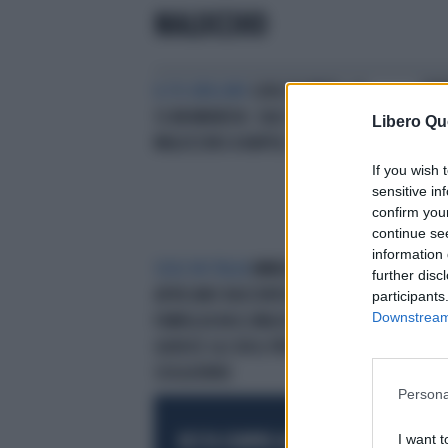
MALOCCHIO
IL FU GRILLINO
LUIGI DI MAIO, LA
VEN
SCARAMANZIA: SALE CONTRO IL
SFO
Libero Qu
MALOCCHIO A NAPOLI
If you wish 
sensitive in
confirm you
continue se
information 
SOLO IN ITALIA
IMMIGRAZIONE,
further disc
AFRICANO RACCONTA CHE LA SUA
participants
Downstream 
FAMIGLIA HA IL MALOCCHIO: IL
GIUDICE GLI DÀ IL PERMESSO DI
SOGGIORNO
Persona
I want t
RESTA SEMPRE AGGIORNATO
UNISCITI AL