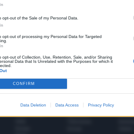
In
o opt-out of the Sale of my Personal Data.
In
to opt-out of processing my Personal Data for Targeted
1
ing.
In
o opt-out of Collection, Use, Retention, Sale, and/or Sharing
ersonal Data that Is Unrelated with the Purposes for which it
 SUPER VANTAGGI
lected.
S
e le edizioni locali, ricevere a casa il giornale cartaceo
Out
CONFIRM
Data Deletion
Data Access
Privacy Policy
SPETTACOLI
SCIENZA
Rissa Politica
Spettacoli
Alimen
Italia
Televisione
beness
Europa
Gossip
Salute