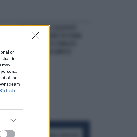
SPIRITI
TAGADÀ, IL BLACKOUT
SORPRENDE IN DIRETTA TIZIANA
PANELLA MENTRE SI PARLA DI
MALOCCHIO: UNA SEMPLICE
sonal or
ection to
COINCIDENZA?
ou may
 personal
out of the
 downstream
B’s List of
ACCEDI AL CANALE WHATSAPP