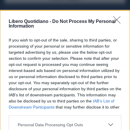
ACQUISTA ABBONAMENTO
Libero Quotidiano -
Do Not Process My Personal
Information
If you wish to opt-out of the sale, sharing to third parties, or
processing of your personal or sensitive information for
targeted advertising by us, please use the below opt-out
section to confirm your selection. Please note that after your
opt-out request is processed you may continue seeing
interest-based ads based on personal information utilized by
us or personal information disclosed to third parties prior to
your opt-out. You may separately opt-out of the further
Seguici su Google Discover
disclosure of your personal information by third parties on the
IAB’s list of downstream participants. This information may
Segui Libero Quotidiano su Google Discover
also be disclosed by us to third parties on the
IAB’s List of
Scegli Libero Quotidiano come fonte preferita
Downstream Participants
that may further disclose it to other
third parties.
SEZIONI
Personal Data Processing Opt Outs