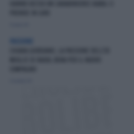
HANNO UCCISO UN CARABINIEREE KABUL CI
PRENDE IN GIRO
30 giugno 2012
PASSIONE
CHIARA GIORDANO, LA PASSIONE DELL'EX
MOGLIE DI RAOUL BOVA PER IL NUOVO
COMPAGNO
25 novembre 2017