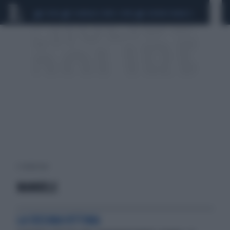
CEUTA
SCANDALO CONTE-COVID
SIGFRIDO RANUCCI
2 risultati per:
MANUELE
LA 51ESIMA VITTIMA