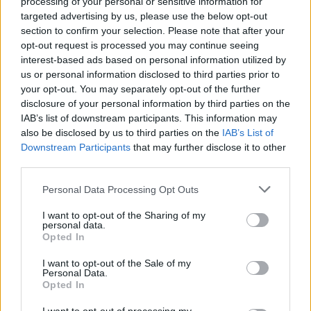
processing of your personal or sensitive information for
targeted advertising by us, please use the below opt-out
section to confirm your selection. Please note that after your
opt-out request is processed you may continue seeing
interest-based ads based on personal information utilized by
us or personal information disclosed to third parties prior to
your opt-out. You may separately opt-out of the further
Seguici su Google Discover
disclosure of your personal information by third parties on the
IAB’s list of downstream participants. This information may
Segui Libero Quotidiano su Google Discover
also be disclosed by us to third parties on the
IAB’s List of
Scegli Libero Quotidiano come fonte preferita
Downstream Participants
that may further disclose it to other
third parties.
SEZIONI
Personal Data Processing Opt Outs
I want to opt-out of the Sharing of my
SPETTACOLI
personal data.
Opted In
SCIENZA E TECH
I want to opt-out of the Sale of my
Personal Data.
Opted In
ALTRO