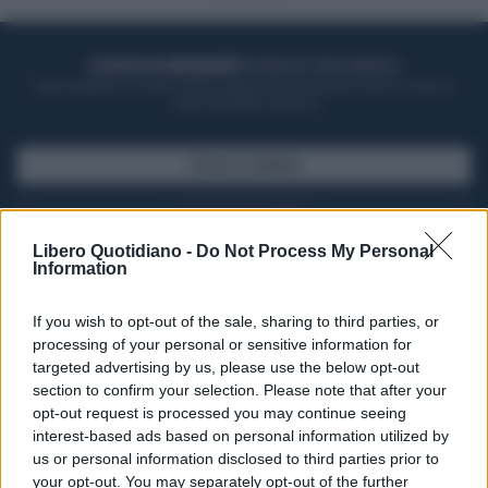
ACQUISTA UN ABBONAMENTO
OTTIENI DEI SUPER VANTAGGI
Potrai sfogliare la rivista online, leggere tutte le edizioni locali, ricevere a
casa il giornale cartaceo
SFOGLIA IL GIORNALE
ACQUISTA ABBONAMENTO
Libero Quotidiano -
Do Not Process My Personal
Information
If you wish to opt-out of the sale, sharing to third parties, or
processing of your personal or sensitive information for
targeted advertising by us, please use the below opt-out
section to confirm your selection. Please note that after your
opt-out request is processed you may continue seeing
interest-based ads based on personal information utilized by
us or personal information disclosed to third parties prior to
your opt-out. You may separately opt-out of the further