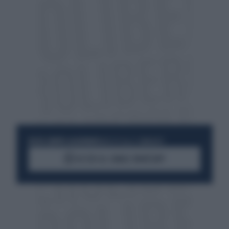
RESTA SEMPRE AGGIORNATO
UNISCITI ALLA COMMUNITY
ACCEDI AL CANALE WHATSAPP