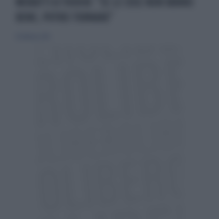
MORATTI A THOHIR: "SE LE COSE NON VANNO
BENE, POTREI TORNARE"
16 febbraio 2014