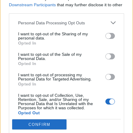
Scegli Libero Quotidiano come fonte preferita
Downstream Participants
that may further disclose it to other
third parties.
SEZIONI
Personal Data Processing Opt Outs
I want to opt-out of the Sharing of my
SPETTACOLI
personal data.
Opted In
SCIENZA E TECH
I want to opt-out of the Sale of my
Personal Data.
Opted In
ALTRO
I want to opt-out of processing my
Personal Data for Targeted Advertising.
Opted In
I want to opt-out of Collection, Use,
Retention, Sale, and/or Sharing of my
Personal Data that Is Unrelated with the
Purposes for which it was collected.
Libero Shopping
Contatti
Pubblicità
Cookie policy
Privacy policy
Opted Out
Condizioni generali
Modello 231
Assistenza
Preferenze Privacy
CONFIRM
Editoriale Libero S.r.l. - Sede Legale: Via dell’Aprica 18, 20158 Milano -