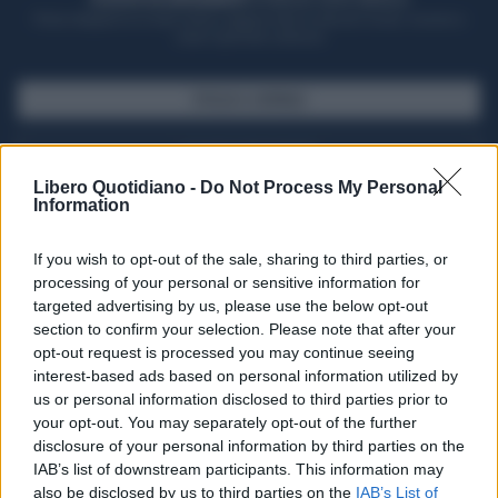
Potrai sfogliare la rivista online, leggere tutte le edizioni locali, ricevere a
casa il giornale cartaceo
SFOGLIA IL GIORNALE
ACQUISTA ABBONAMENTO
Libero Quotidiano -
Do Not Process My Personal
Information
If you wish to opt-out of the sale, sharing to third parties, or
processing of your personal or sensitive information for
targeted advertising by us, please use the below opt-out
section to confirm your selection. Please note that after your
opt-out request is processed you may continue seeing
interest-based ads based on personal information utilized by
us or personal information disclosed to third parties prior to
your opt-out. You may separately opt-out of the further
Seguici su Google Discover
disclosure of your personal information by third parties on the
IAB’s list of downstream participants. This information may
Segui Libero Quotidiano su Google Discover
also be disclosed by us to third parties on the
IAB’s List of