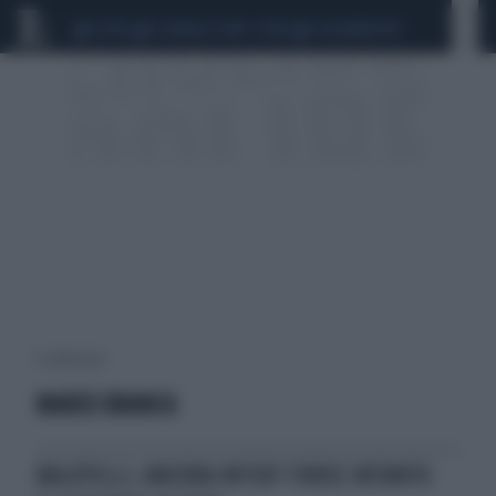
CEUTA
SCANDALO CONTE-COVID
CALCIOMERCATO
4 risultati per:
MARCO BRANCA
BALOTELLI, ANCORA INTER? FORSE INTANTO