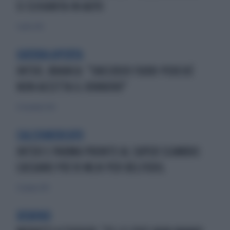
SI SCHIANTA IN AUTO
7 aprile 2012
GUERRA APERTA
INTER, BRANCA: "SNEIJDER FUORI PERCHÉ
NON ACCETTA IL RINNOVO"
25 novembre 2012
CALCIOMERCATO
INTER E PARMA PRONTE AL SUPER SCAMBIO:
CASSANO PIÙ 10 MLN PER BELFODIL
23 giugno 2013
REWIND