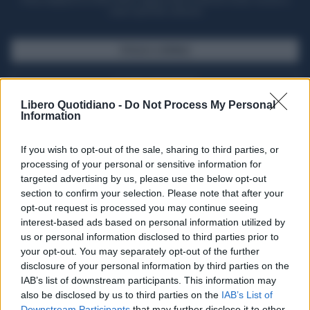
Potrai sfogliare la rivista online, leggere tutte le edizioni locali, ricevere a
casa il giornale cartaceo
SFOGLIA IL GIORNALE
ACQUISTA ABBONAMENTO
Libero Quotidiano -
Do Not Process My Personal
Information
If you wish to opt-out of the sale, sharing to third parties, or
processing of your personal or sensitive information for
targeted advertising by us, please use the below opt-out
section to confirm your selection. Please note that after your
opt-out request is processed you may continue seeing
interest-based ads based on personal information utilized by
us or personal information disclosed to third parties prior to
your opt-out. You may separately opt-out of the further
Seguici su Google Discover
disclosure of your personal information by third parties on the
IAB’s list of downstream participants. This information may
Segui Libero Quotidiano su Google Discover
also be disclosed by us to third parties on the
IAB’s List of
Scegli Libero Quotidiano come fonte preferita
Downstream Participants
that may further disclose it to other