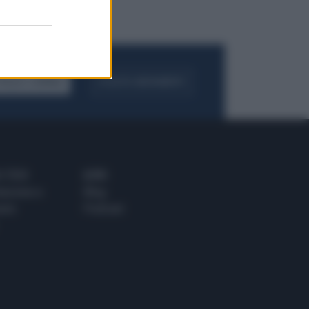
FOGLIA IL GIORNALE
ACQUISTA ABBONAMENTO
 E TECH
ALTRO
tazione e
Blog
ere
Podcast