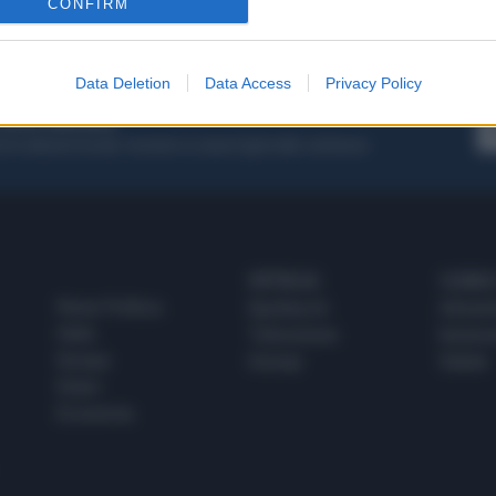
CONFIRM
1
Data Deletion
Data Access
Privacy Policy
 SUPER VANTAGGI
S
e le edizioni locali, ricevere a casa il giornale cartaceo
SPETTACOLI
SCIENZA
Rissa Politica
Spettacoli
Alimen
Italia
Televisione
beness
Europa
Gossip
Salute
Esteri
Economia