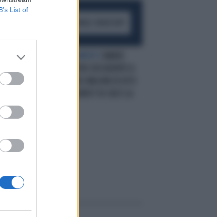
B’s List of
ACCEDI AL CANALE WHATSAPP
SCOPPIA IL MOVIMENTO
MARIO
GIARRUSSO, ALTRO DISSIDENTE A
5 STELLE: "UNDICI MILIONI DI VOTI
PER QUESTO SCHIFO? DI CHI È LA
COLPA"