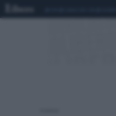
CEUTA
SCANDALO CONTE-COVID
CALCIOMER
14 risultati per: