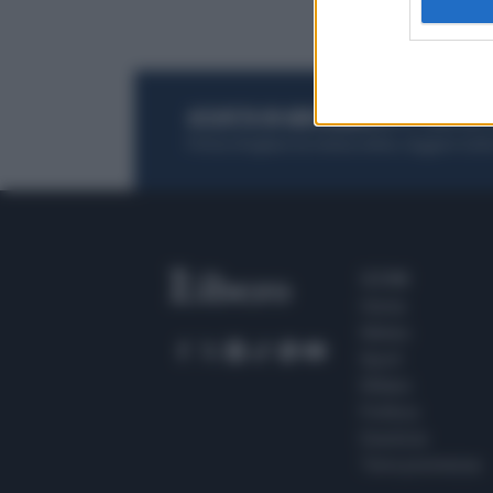
ACQUISTA UN ABBONAMENTO
OTTIENI DEI
Potrai sfogliare la rivista online, leggere tutt
SEZIONI
Home
Meteo
Sport
Milano
Politica
Giustizia
Terra promessa