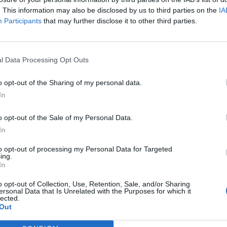
. This information may also be disclosed by us to third parties on the
IA
Participants
that may further disclose it to other third parties.
LA COMMUNITY
 BOMBA IN PARLAMENTO
LUIGI
NERVOSETTI
MARIO GIARRUSSO
l Data Processing Opt Outs
MAIO, TRADIMENTO NERO SU
DOPO L'INCONTRO CON BEPPE
o opt-out of the Sharing of my personal data.
NCO: I 3 M5S CHE HANNO
GRILLO: "SE LASCIO IL GRUPPO
In
MATO IL REFERENDUM AL
M5S? UN C***
LIO DEI PARLAMENTARI
o opt-out of the Sale of my Personal Data.
In
LCUNO LI AIUTI
LUIGI DI MAIO,
to opt-out of processing my Personal Data for Targeted
ing.
RIMBORSOPOLI SCOPPIA LA
In
ANOIA DEI GRILLINI: "TUTTA
o opt-out of Collection, Use, Retention, Sale, and/or Sharing
PA DI BERLUSCONI E DEI
ersonal Data that Is Unrelated with the Purposes for which it
lected.
VIZI SEGRETI"
Out