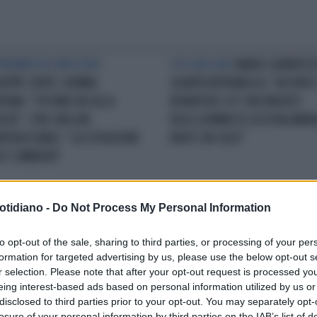
PREMIER IN GINOCCHIO
L'EX GRILLINO
MARIO GIARRUSS
SEPPE CONTE, BOMBA
QUARTA REPUBBLICA: "ALFONS
TANA: "VOTANO NO ALLA
BONAFEDE SI È CIRCONDATO
CIA". I TRE GRILLINI
DEGLI UOMINI DI LUCA PALAMAR
INTRACCIABILI: "LA SITUAZIONE
NON È UN CASO"
 È CAMBIATA"
otidiano -
Do Not Process My Personal Information
RI
M5S, ESPULSI NICOLA
I GUAI DEL MOVIMENTO 5 STELL
NZO E MARIO GIARRUSSO:
GRILLINI ALLA RESA DEI CONTI:
to opt-out of the sale, sharing to third parties, or processing of your per
 SOLO MANCATI RIMBORSI,
"CRIMI INFILTRATO DI
formation for targeted advertising by us, please use the below opt-out s
NTRA LA LINEA "GOVERNISTA" DI
BERLUSCONI"FURNARI E LABRIO
r selection. Please note that after your opt-out request is processed y
MAIO
NEL GRUPPO MISTO
eing interest-based ads based on personal information utilized by us or
disclosed to third parties prior to your opt-out. You may separately opt-
losure of your personal information by third parties on the IAB’s list of