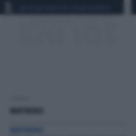
CEUTA
SCANDALO CONTE-COVID
CALCIOMERCATO
2 risultati per:
MARTINENGO
MARTINENGO