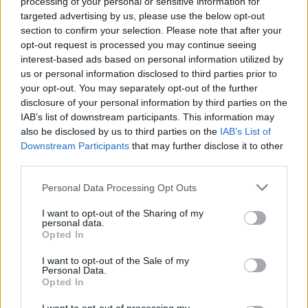
processing of your personal or sensitive information for
targeted advertising by us, please use the below opt-out
section to confirm your selection. Please note that after your
opt-out request is processed you may continue seeing
interest-based ads based on personal information utilized by
us or personal information disclosed to third parties prior to
your opt-out. You may separately opt-out of the further
Seguici su Google Discover
disclosure of your personal information by third parties on the
IAB’s list of downstream participants. This information may
Segui Libero Quotidiano su Google Discover
also be disclosed by us to third parties on the
IAB’s List of
Scegli Libero Quotidiano come fonte preferita
Downstream Participants
that may further disclose it to other
third parties.
SEZIONI
Personal Data Processing Opt Outs
I want to opt-out of the Sharing of my
SPETTACOLI
personal data.
Opted In
SCIENZA E TECH
I want to opt-out of the Sale of my
Personal Data.
Opted In
ALTRO