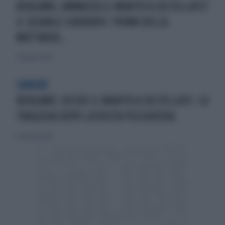
BERGAMO, AMMAZZA IL MARITO A COLTELLATE?
IL SEGNALE IGNORATO: PRIMA DELLA
MATTANZA...
27 gennaio 2024
SANGUE
BERGAMO, UCCIDE IL MARITO A COLTELLATE: LA
TRAGEDIA DOPO LA VISITA PSICHIATRIA
26 gennaio 2024