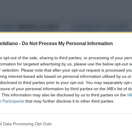
A L'AMORE
MAURIZIO COSTANZO
LE INDAGINI DEGLI INQUIRENTI
A DONNA ITALIANA CHE SPOSA
SILVIA ROMANO, LA PIÙ TRAGICA
MASAI: "ALLORA LA FELICITÀ
DELLE IPOTESI: VENDUTA DAI
otidiano -
Do Not Process My Personal Information
STE ANCORA"
MASAI CHE DOVEVANO
PROTEGGERLA DAI TERRORISTI
to opt-out of the sale, sharing to third parties, or processing of your per
formation for targeted advertising by us, please use the below opt-out s
ISLAMICI?
r selection. Please note that after your opt-out request is processed y
eing interest-based ads based on personal information utilized by us or
disclosed to third parties prior to your opt-out. You may separately opt-
ZIONI IN AFRICA
IN KENYA, I
losure of your personal information by third parties on the IAB’s list of
AI IN CODA PER VOTARE
. This information may also be disclosed by us to third parties on the
IA
Participants
that may further disclose it to other third parties.
l Data Processing Opt Outs