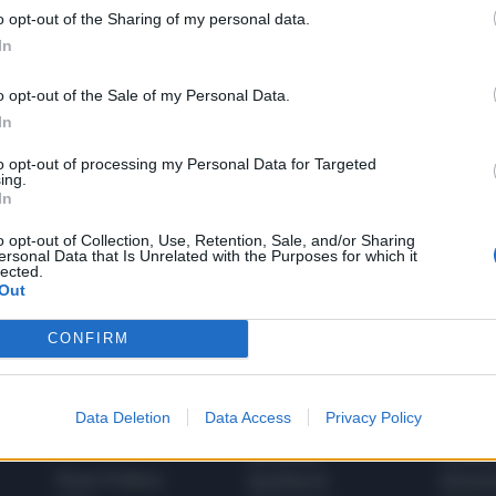
o opt-out of the Sharing of my personal data.
In
LA COMMUNITY
o opt-out of the Sale of my Personal Data.
In
to opt-out of processing my Personal Data for Targeted
ing.
1
In
o opt-out of Collection, Use, Retention, Sale, and/or Sharing
ersonal Data that Is Unrelated with the Purposes for which it
lected.
Out
 SUPER VANTAGGI
S
e le edizioni locali, ricevere a casa il giornale cartaceo
CONFIRM
Data Deletion
Data Access
Privacy Policy
SPETTACOLI
SCIENZA
Rissa Politica
Spettacoli
Alimen