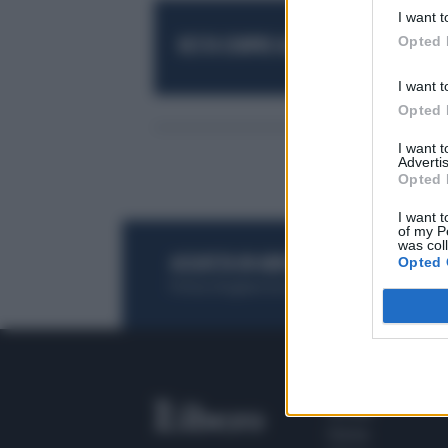
I want t
Opted 
RESTA SEMPRE AGGIORNATO
UNISCITI AL
I want t
Opted 
I want 
Advertis
Opted 
I want t
of my P
was col
Opted 
ACQUISTA UN ABBONAMENTO
OTTIENI DEI
Potrai sfogliare la rivista online, leggere tutt
SEZIONI
Home