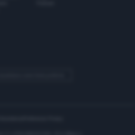
ere
Podcast
 Quotidiano come fonte preferita
Assistenza
Preferenze Privacy
i: C.F. e P.IVA 06823221004 - R.E.A. Milano n.