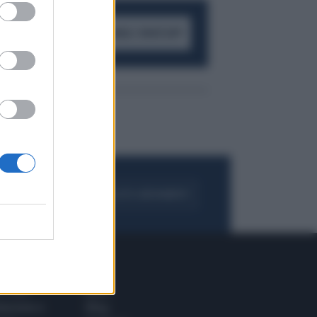
ACCEDI AL CANALE WHATSAPP
FOGLIA IL GIORNALE
ACQUISTA ABBONAMENTO
 E TECH
ALTRO
tazione e
Blog