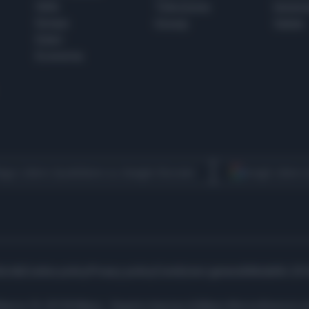
Italia
Televisione
beness
Europa
Gossip
Salute
Esteri
Economia
egui Libero Quotidiano su Google Discover
Scegli Libero
icità
Cookie policy
Privacy policy
Condizioni generali
Modello 231
ell’Aprica 18, 20158 Milano - Registro Imprese di Milano Monza Brianza Lod