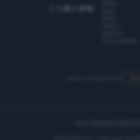
Meteo
Sport
Milano
Politica
Giustizia
Terra promessa
Seguici su Google Discover
S
Libero Shopping
Contatti
Pubbl
Editoriale Libero S.r.l. - Sede Legale: Via d