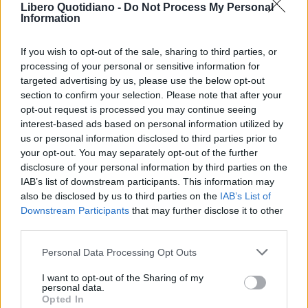
Libero Quotidiano -
Do Not Process My Personal
Information
If you wish to opt-out of the sale, sharing to third parties, or
processing of your personal or sensitive information for
targeted advertising by us, please use the below opt-out
section to confirm your selection. Please note that after your
opt-out request is processed you may continue seeing
interest-based ads based on personal information utilized by
us or personal information disclosed to third parties prior to
your opt-out. You may separately opt-out of the further
Seguici su Google Discover
disclosure of your personal information by third parties on the
IAB’s list of downstream participants. This information may
Segui Libero Quotidiano su Google Discover
also be disclosed by us to third parties on the
IAB’s List of
Scegli Libero Quotidiano come fonte preferita
Downstream Participants
that may further disclose it to other
third parties.
SEZIONI
Personal Data Processing Opt Outs
I want to opt-out of the Sharing of my
SPETTACOLI
personal data.
Opted In