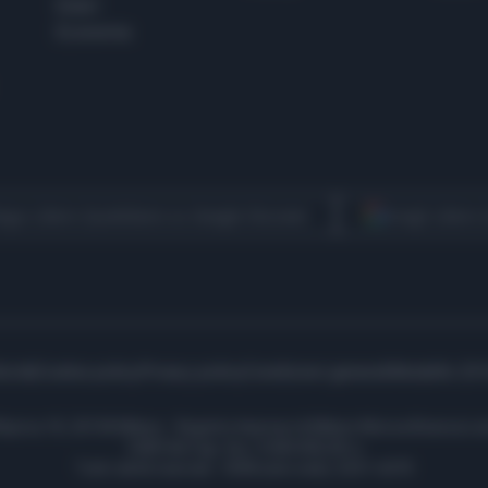
Esteri
Economia
egui Libero Quotidiano su Google Discover
Scegli Libero
icità
Cookie policy
Privacy policy
Condizioni generali
Modello 231
ell’Aprica 18, 20158 Milano - Registro Imprese di Milano Monza Brianza Lod
1690166 Cap. Soc. € 400.000,00 i.v.
Tutti i diritti riservati - ISSN (sito web): 2531-6370