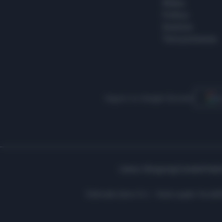
Milano
Politica
Giustizia
Terra promessa
Seguici su Google Discover
S
Libero Shopping
Contatti
Pubbl
Editoriale Libero S.r.l. - Sede Legale: Via d