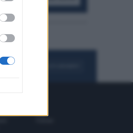
FOGLIA IL GIORNALE
ACQUISTA ABBONAMENTO
 E TECH
ALTRO
tazione e
Blog
ere
Podcast