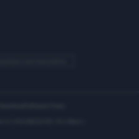
 Quotidiano come fonte preferita
Assistenza
Preferenze Privacy
i: C.F. e P.IVA 06823221004 - R.E.A. Milano n.