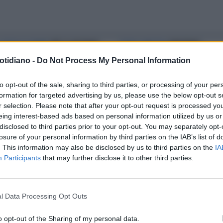
 GERUSALEMME
PIÙ SI AIUTANO
FURIA OMICIDA
PADERNO
ALESTINESI E PIÙ LORO
DUGNANO, IL RAGAZZO CHE HA
otidiano -
Do Not Process My Personal Information
ENTANO NAZISTI
STERMINATO LA SUA FAMIGLIA?
COSA HANNO TROVATO SUL SUO
to opt-out of the sale, sharing to third parties, or processing of your per
formation for targeted advertising by us, please use the below opt-out s
COMODINO
r selection. Please note that after your opt-out request is processed y
eing interest-based ads based on personal information utilized by us or
disclosed to third parties prior to your opt-out. You may separately opt-
QUISIZIONE
MACERATA, IN
URCA
NAZI NONNO, IL BAMBINO
losure of your personal information by third parties on the IAB’s list of
A DI TRAINI CROCI CELTICHE E
PER NATALE CHIEDE MINECRAFT
. This information may also be disclosed by us to third parties on the
IA
Participants
that may further disclose it to other third parties.
MEIN KAMPF
LUI GLI REGALA IL MEIN KAMPF D
HITLER: GELO IN DIRETTA
l Data Processing Opt Outs
o opt-out of the Sharing of my personal data.
LA COMMUNITY