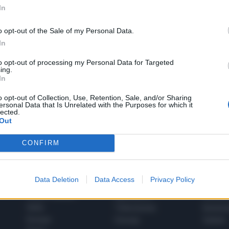
In
o opt-out of the Sale of my Personal Data.
In
to opt-out of processing my Personal Data for Targeted
1
ing.
In
o opt-out of Collection, Use, Retention, Sale, and/or Sharing
ersonal Data that Is Unrelated with the Purposes for which it
 SUPER VANTAGGI
lected.
S
e le edizioni locali, ricevere a casa il giornale cartaceo
Out
CONFIRM
Data Deletion
Data Access
Privacy Policy
SPETTACOLI
SCIENZA
Rissa Politica
Spettacoli
Alimen
Italia
Televisione
beness
Europa
Gossip
Salute