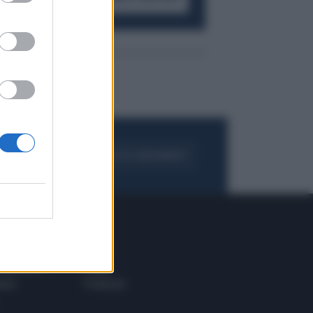
FOGLIA IL GIORNALE
ACQUISTA ABBONAMENTO
 E TECH
ALTRO
tazione e
Blog
ere
Podcast