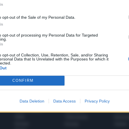
In
o opt-out of the Sale of my Personal Data.
In
to opt-out of processing my Personal Data for Targeted
1
ing.
In
o opt-out of Collection, Use, Retention, Sale, and/or Sharing
ersonal Data that Is Unrelated with the Purposes for which it
 SUPER VANTAGGI
lected.
S
e le edizioni locali, ricevere a casa il giornale cartaceo
Out
CONFIRM
Data Deletion
Data Access
Privacy Policy
SPETTACOLI
SCIENZA
Rissa Politica
Spettacoli
Alimen
Italia
Televisione
beness
Europa
Gossip
Salute