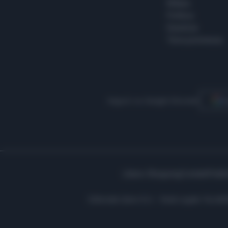
Milano
Politica
Giustizia
Terra promessa
Seguici su Google Discover
S
Libero Shopping
Contatti
Pubbl
Editoriale Libero S.r.l. - Sede Legale: Via d