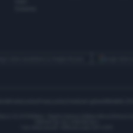
Esteri
Economia
egui Libero Quotidiano su Google Discover
Scegli Libero
icità
Cookie policy
Privacy policy
Condizioni generali
Modello 231
ell’Aprica 18, 20158 Milano - Registro Imprese di Milano Monza Brianza Lod
1690166 Cap. Soc. € 400.000,00 i.v.
Tutti i diritti riservati - ISSN (sito web): 2531-6370