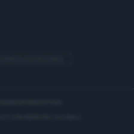
 Quotidiano come fonte preferita
Assistenza
Preferenze Privacy
i: C.F. e P.IVA 06823221004 - R.E.A. Milano n.