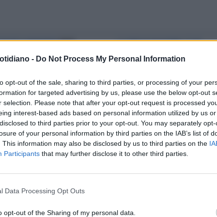
TIVITÀ E PANDEMIA
PAPA
LA SINDACA DI ROMA: È UN
NCESCO, LA DECISIONE
MOMENTO DIFFICILE
VIRGINIA
otidiano -
Do Not Process My Personal Information
STICA SULLA MESSA DI
RAGGI SCOPPIA IN LACRIME ALLA
ALE: IL COVID PICCHIA
MESSA DI NATALE
to opt-out of the sale, sharing to third parties, or processing of your per
formation for targeted advertising by us, please use the below opt-out s
ISSIMO
r selection. Please note that after your opt-out request is processed y
eing interest-based ads based on personal information utilized by us or
disclosed to third parties prior to your opt-out. You may separately opt-
NOVITÀ
VATICANO, LA MESSA DI
losure of your personal information by third parties on the IAB’s list of
ALE DI PAPA FRANCESCO SARÀ
. This information may also be disclosed by us to third parties on the
IA
Participants
that may further disclose it to other third parties.
SMESSA NEL FORMATO 8K
l Data Processing Opt Outs
o opt-out of the Sharing of my personal data.
LA COMMUNITY