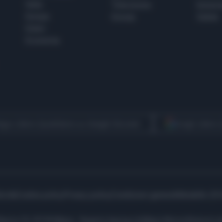
Italia
Televisione
beness
Europa
Gossip
Salute
Esteri
Economia
egui Libero Quotidiano su Google Discover
Scegli Libero
icità
Cookie policy
Privacy policy
Condizioni generali
Modello 231
ell’Aprica 18, 20158 Milano - Registro Imprese di Milano Monza Brianza Lod