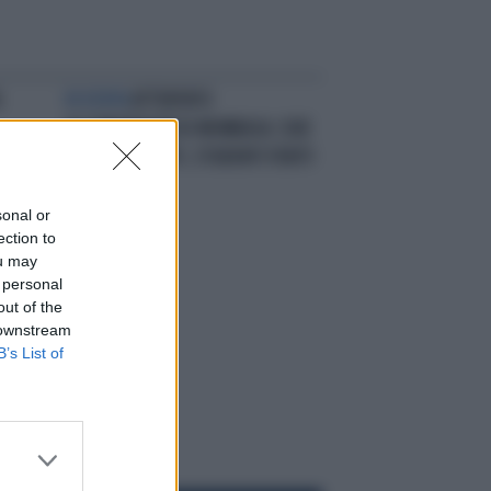
IN KENYA
ATTENTATO
ALL'UNIVERSITÀ DI MOMBASA: DUE
IMPIEGATI MORTI, STUDENTI FERITI
sonal or
ection to
ou may
 personal
out of the
 downstream
B’s List of