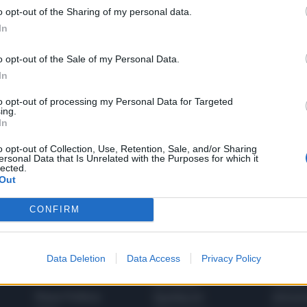
o opt-out of the Sharing of my personal data.
In
LA COMMUNITY
o opt-out of the Sale of my Personal Data.
In
to opt-out of processing my Personal Data for Targeted
ing.
1
In
o opt-out of Collection, Use, Retention, Sale, and/or Sharing
ersonal Data that Is Unrelated with the Purposes for which it
lected.
Out
 SUPER VANTAGGI
S
e le edizioni locali, ricevere a casa il giornale cartaceo
CONFIRM
Data Deletion
Data Access
Privacy Policy
SPETTACOLI
SCIENZA
Rissa Politica
Spettacoli
Alimen