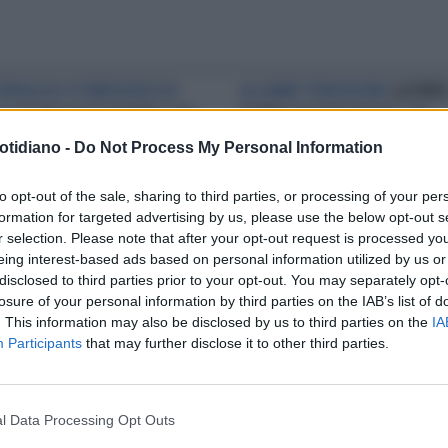
ERRAGGIO D'EMERGENZA IN
ALLARME TERRORISMO
LA FINTA
YA
"IL MIO VOLO IN AEREO CON
BOMBA SULL'AIR FRANCE: UN
BOMBA ACCANTO": AIR FRANCE,
CARTONE CON UN TIMER
otidiano -
Do Not Process My Personal Information
PAUROSO RACCONTO DI UN
LIANO
to opt-out of the sale, sharing to third parties, or processing of your per
formation for targeted advertising by us, please use the below opt-out s
r selection. Please note that after your opt-out request is processed y
eing interest-based ads based on personal information utilized by us or
disclosed to third parties prior to your opt-out. You may separately opt-
losure of your personal information by third parties on the IAB’s list of
. This information may also be disclosed by us to third parties on the
IA
Participants
that may further disclose it to other third parties.
l Data Processing Opt Outs