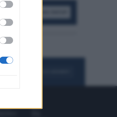
ACCEDI AL CANALE WHATSAPP
FOGLIA IL GIORNALE
ACQUISTA ABBONAMENTO
 E TECH
ALTRO
tazione e
Blog