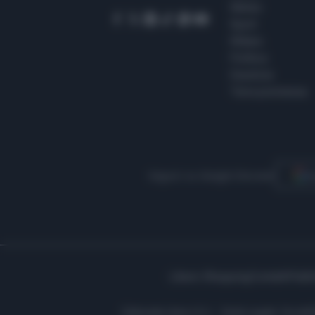
Meteo
Sport
Milano
Politica
Giustizia
Terra promessa
Seguici su Google Discover
S
Libero Shopping
Contatti
Pubbl
Editoriale Libero S.r.l. - Sede Legale: Via d