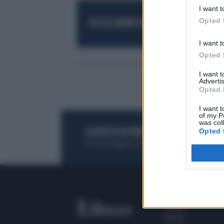
I want t
Opted 
RESTA SEMPRE AGGIORNATO
UNISCITI AL
I want t
Opted 
I want 
Advertis
Opted 
I want t
of my P
was col
Opted 
ACQUISTA UN ABBONAMENTO
OTTIENI DEI
Potrai sfogliare la rivista online, leggere tutt
SEZIONI
Home