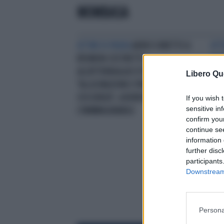
MOMBASA
ATTIMI DI PAURA
AEREO DIRETTO A
ATT
RÉUNION COSTRETTO
KEN
ALL'ATTERRAGGIO D'EMERGENZA:
LA 
Libero Qu
"ALLUCINAZIONI E PERDITA DI
IL 
COSCIENZA", A BORDO
ITA
If you wish 
sensitive in
L'INIMMAGINABILE
confirm you
continue se
information 
further disc
participants
Downstream 
Persona