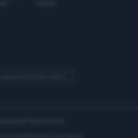
ere
Podcast
 Quotidiano come fonte preferita
Assistenza
Preferenze Privacy
i: C.F. e P.IVA 06823221004 - R.E.A. Milano n.