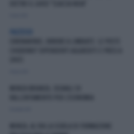
DIETRO IL GIOCO "SCACCIA NOIA"
12 marzo 2026
PAZZESCO
CORONAVIRUS, ORRORE A LIMBIATE: LE POSTE
CHIUDONO? DIPENDENTI AGGREDITI E PRESI A
SPUTI
24 marzo 2020
MONZA BRIANZA, SEGNALI DI
RALLENTAMENTO PER L'ECONOMIA
8 dicembre 2019
MONZA, AL VIA LA SCUOLA DI FORMAZIONE