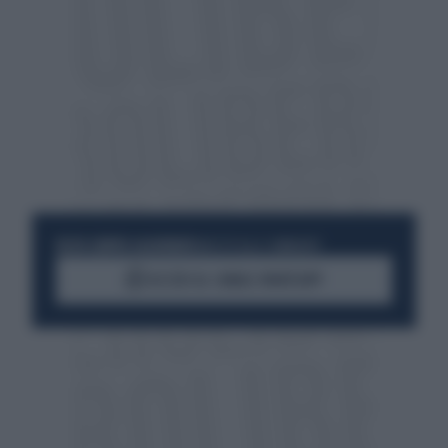
RESTA SEMPRE AGGIORNATO
UNISCITI ALLA COMMUNITY
ACCEDI AL CANALE WHATSAPP