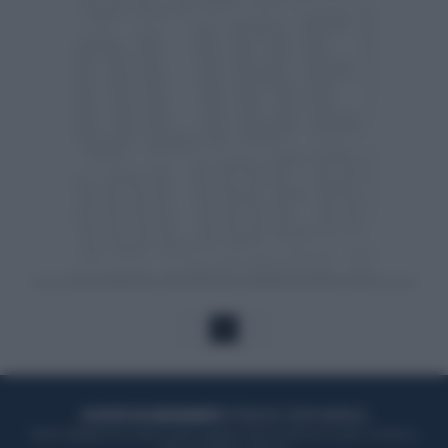
1
ACQUISTA UN ABBONAMENTO
OTTIENI DEI SUPER VANTAGGI
Potrai sfogliare la rivista online, leggere tutte le edizioni locali, ricevere a