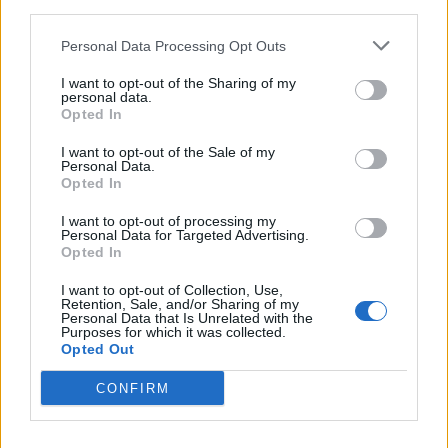
third parties.
SEZIONI
Personal Data Processing Opt Outs
I want to opt-out of the Sharing of my
SPETTACOLI
personal data.
Opted In
SCIENZA E TECH
I want to opt-out of the Sale of my
Personal Data.
Opted In
ALTRO
I want to opt-out of processing my
Personal Data for Targeted Advertising.
Opted In
I want to opt-out of Collection, Use,
Retention, Sale, and/or Sharing of my
Personal Data that Is Unrelated with the
Purposes for which it was collected.
Libero Shopping
Contatti
Pubblicità
Cookie policy
Privacy policy
Opted Out
Condizioni generali
Modello 231
Assistenza
Preferenze Privacy
CONFIRM
Editoriale Libero S.r.l. - Sede Legale: Via dell’Aprica 18, 20158 Milano -
Registro Imprese di Milano Monza Brianza Lodi: C.F. e P.IVA 06823221004 -
R.E.A. Milano n. 1690166 Cap. Soc. € 400.000,00 i.v.