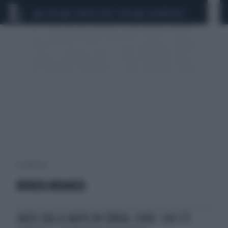
CEUTA
SCANDALO CONTE-COVID
CALCIOMERCATO
4 risultati per:
MONZA BRIANZA
SASSI SULLE AUTO IN CORSA, CHOC: CHI C'È