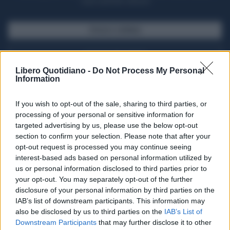
casa il giornale cartaceo
SFOGLIA IL GIORNALE
ACQUISTA ABBONAMENTO
Libero Quotidiano -
Do Not Process My Personal
Information
If you wish to opt-out of the sale, sharing to third parties, or
processing of your personal or sensitive information for
targeted advertising by us, please use the below opt-out
section to confirm your selection. Please note that after your
opt-out request is processed you may continue seeing
interest-based ads based on personal information utilized by
us or personal information disclosed to third parties prior to
your opt-out. You may separately opt-out of the further
Seguici su Google Discover
disclosure of your personal information by third parties on the
IAB’s list of downstream participants. This information may
Segui Libero Quotidiano su Google Discover
also be disclosed by us to third parties on the
IAB’s List of
Scegli Libero Quotidiano come fonte preferita
Downstream Participants
that may further disclose it to other