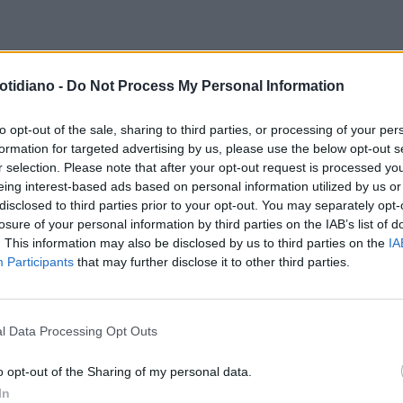
CONSEGUENZE
MUCILLAGINE,
TUTTO BIANCO
IL MAR ADRIATIC
otidiano -
Do Not Process My Personal Information
RIA DEVASTANTE DI
COMPLETAMENTE RICOPERTO DI
GOLE": IL DRAMMA,
MUCILLAGINE: ECCO IL VIDEO
to opt-out of the sale, sharing to third parties, or processing of your per
formation for targeted advertising by us, please use the below opt-out s
TUAZIONE VICINA AL COLLASSO"
r selection. Please note that after your opt-out request is processed y
eing interest-based ads based on personal information utilized by us or
disclosed to third parties prior to your opt-out. You may separately opt-
FENOMENO
CROAZIA, LA PIAGA
losure of your personal information by third parties on the IAB’s list of
LA MUCILLAGINE: ROVINA LE
. This information may also be disclosed by us to third parties on the
IA
Participants
that may further disclose it to other third parties.
AGGE E LE VACANZE AI TURISTI
l Data Processing Opt Outs
LA COMMUNITY
o opt-out of the Sharing of my personal data.
In