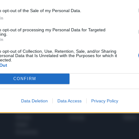
o opt-out of the Sale of my Personal Data.
In
1
to opt-out of processing my Personal Data for Targeted
ing.
In
 SUPER VANTAGGI
o opt-out of Collection, Use, Retention, Sale, and/or Sharing
S
ersonal Data that Is Unrelated with the Purposes for which it
e le edizioni locali, ricevere a casa il giornale cartaceo
lected.
Out
CONFIRM
SPETTACOLI
SCIENZA
Data Deletion
Data Access
Privacy Policy
Rissa Politica
Spettacoli
Alimen
Italia
Televisione
beness
Europa
Gossip
Salute
Esteri
Economia