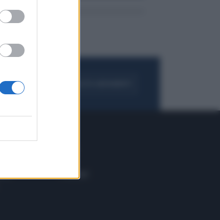
FOGLIA IL GIORNALE
ACQUISTA ABBONAMENTO
 E TECH
ALTRO
tazione e
Blog
ere
Podcast