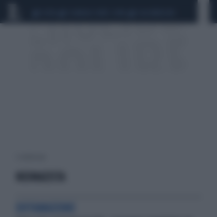
CEUTA
SCANDALO CONTE-COVID
CALCIOMERCATO
3 risultati per:
NEONAZISTA
DIFFAMAZIONE