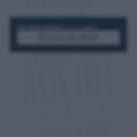
RESTA SEMPRE AGGIORNATO
UNISCITI ALLA COMMUNITY
ACCEDI AL CANALE WHATSAPP