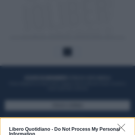
1
ACQUISTA UN ABBONAMENTO
OTTIENI DEI SUPER VANTAGGI
Potrai sfogliare la rivista online, leggere tutte le edizioni locali, ricevere a
casa il giornale cartaceo
SFOGLIA IL GIORNALE
ACQUISTA ABBONAMENTO
Libero Quotidiano -
Do Not Process My Personal
Information