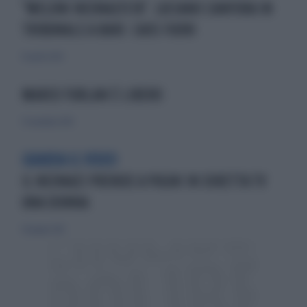
"MELONI NEONAZISTA". LUCIANO CANFORA IN
TRIBUNALE A BARI: CAOS FUORI
16 aprile 2024
MARCO FURLAN È LIBERO
13 novembre 2010
GUARDA IL VIDEO
IL NEONAZI PRENDE A PUGNI IN DIRETTA TV
UNA DONNA
10 giugno 2012