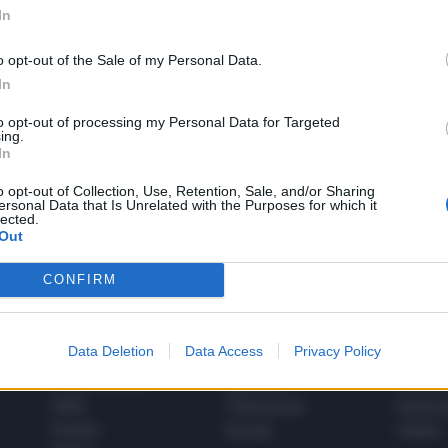
In
o opt-out of the Sale of my Personal Data.
In
to opt-out of processing my Personal Data for Targeted
1
ing.
In
o opt-out of Collection, Use, Retention, Sale, and/or Sharing
ersonal Data that Is Unrelated with the Purposes for which it
 SUPER VANTAGGI
lected.
S
e le edizioni locali, ricevere a casa il giornale cartaceo
Out
CONFIRM
Data Deletion
Data Access
Privacy Policy
SPETTACOLI
SCIENZA
Rissa Politica
Spettacoli
Alimen
Italia
Televisione
beness
Europa
Gossip
Salute