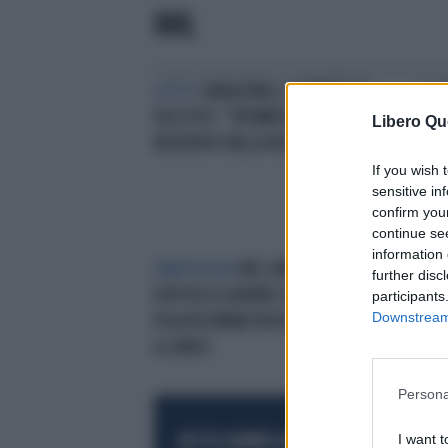
NHL
LUTTO
SABALENKA, LA MORTE DI
SLI
KOLTSOV: "TROMBOSI O
LA 
Libero Qu
INCIDENTE NELLA NOTTE"
IMP
If you wish 
sensitive in
confirm you
continue se
information 
EMATOLOGIA
NEL LINFOMA
further disc
DIFFUSO A GRANDI CELLULE B
participants
Downstream 
POLATUZUMAB VEDOTIN FUNZIONA
A LUNGO
Persona
I want t
RESTA SEMPRE AGGIORNATO
UNISCITI AL