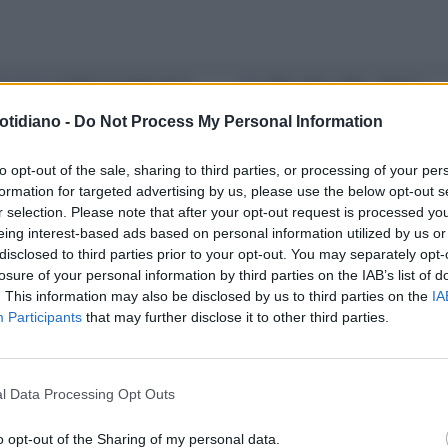
NGUATE
LA (BELLA) FAN LECCA
NHL
TRE, DUE, UNO...RISSA:
GUANCIA DI UN TIFOSO: LUI
FOLLIA SUL CAMPO DA HOCKEY
otidiano -
Do Not Process My Personal Information
AZZISCE...
to opt-out of the sale, sharing to third parties, or processing of your per
formation for targeted advertising by us, please use the below opt-out s
r selection. Please note that after your opt-out request is processed y
eing interest-based ads based on personal information utilized by us or
disclosed to third parties prior to your opt-out. You may separately opt-
losure of your personal information by third parties on the IAB’s list of
. This information may also be disclosed by us to third parties on the
IA
Participants
that may further disclose it to other third parties.
l Data Processing Opt Outs
o opt-out of the Sharing of my personal data.
LA COMMUNITY