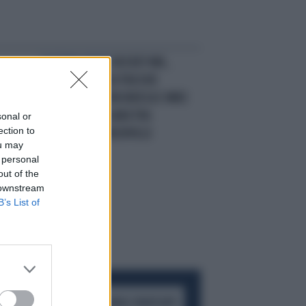
SALTANO DENTI
HOCKEY NHL,
SCOPPIA LA RISSA TRA DUE
GIOCATORI, KEVIN BIEKSA E MIKE
FISHER, NELLA GARA TRA
sonal or
ection to
VANCOUVER E NASHVILLE
ou may
 personal
out of the
 downstream
B’s List of
ACCEDI AL CANALE WHATSAPP