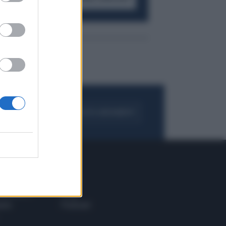
FOGLIA IL GIORNALE
ACQUISTA ABBONAMENTO
 E TECH
ALTRO
tazione e
Blog
ere
Podcast