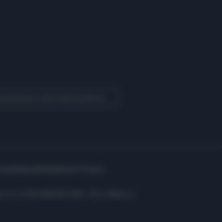
 Quotidiano come fonte preferita
Assistenza
Preferenze Privacy
i: C.F. e P.IVA 06823221004 - R.E.A. Milano n.