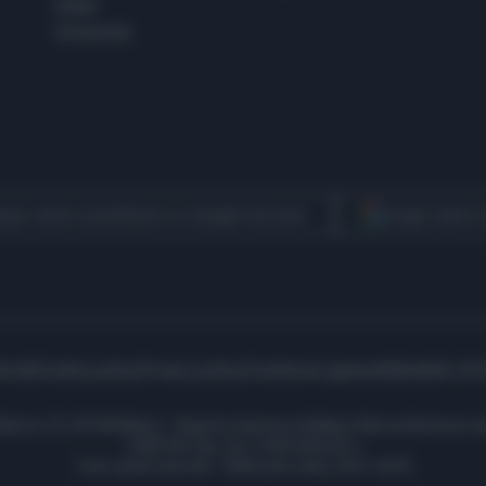
Esteri
Economia
egui Libero Quotidiano su Google Discover
Scegli Libero
icità
Cookie policy
Privacy policy
Condizioni generali
Modello 231
ell’Aprica 18, 20158 Milano - Registro Imprese di Milano Monza Brianza Lod
1690166 Cap. Soc. € 400.000,00 i.v.
Tutti i diritti riservati - ISSN (sito web): 2531-6370