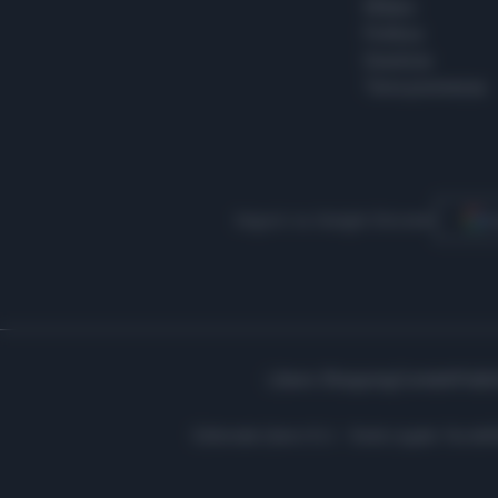
Milano
Politica
Giustizia
Terra promessa
Seguici su Google Discover
S
Libero Shopping
Contatti
Pubbl
Editoriale Libero S.r.l. - Sede Legale: Via d