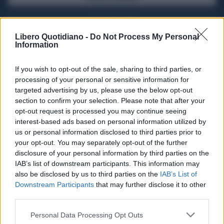
ACQUISTA ABBONAMENTO
Libero Quotidiano -
Do Not Process My Personal
Information
If you wish to opt-out of the sale, sharing to third parties, or
processing of your personal or sensitive information for
targeted advertising by us, please use the below opt-out
section to confirm your selection. Please note that after your
opt-out request is processed you may continue seeing
interest-based ads based on personal information utilized by
us or personal information disclosed to third parties prior to
your opt-out. You may separately opt-out of the further
Seguici su Google Discover
disclosure of your personal information by third parties on the
IAB’s list of downstream participants. This information may
Segui Libero Quotidiano su Google Discover
also be disclosed by us to third parties on the
IAB’s List of
Scegli Libero Quotidiano come fonte preferita
Downstream Participants
that may further disclose it to other
third parties.
SEZIONI
Personal Data Processing Opt Outs